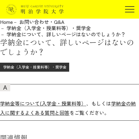
受験生の方
Home
お問い合わせ・Q&A
在学生の方
学納金（入学金・授業料等）・奨学金
JP
EN
学納金について、詳しいページはないのでしょうか？
卒業生の方
学納金について、詳しいページはないの
保証人の方
でしょうか？
企業・研究者の方
学納金（入学金・授業料等）・奨学金
地域・一般の方
受験生の方
在学生の方
報道関係の方
卒業生の方
保証人の方
企業・研究者の方
地域・一般の方
報道関係の方
学納金等について(入学金・授業料等）
、もしくは
学納金の納
入に関するよくある質問と回答
をご覧ください。
明治学院大学について
関連情報