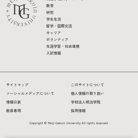
教育
研究
2026年9月入学者向け 新入生サイト
学生生活
留学・国際交流
キャリア
ボランティア
MGグッズ オンラインショップ
生涯学習・社会連携
入試情報
（外部サイト）
サイトマップ
このサイトについて
キャンパス
アクセス
入試情報
ソーシャルメディアについて
個人情報の取り扱い
案内
情報公表
学校法人明治学院
教員専用
採用情報
お問合わせ
取材・撮影
資料請求
Copyright © Meiji Gakuin University All rights reserved.