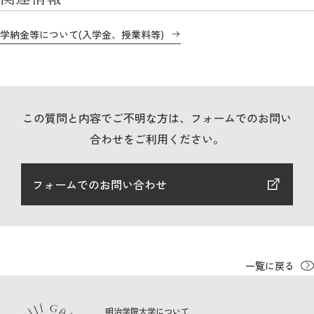
教育
学納金等について(入学金、授業料等)
研究
学生生活
留学・国際交流
この質問と内容でご不明な方は、フォームでのお問い
キャリア
合わせをご利用ください。
ボランティア
フォームでのお問い合わせ
生涯学習・社会連携
一覧に戻る
入試情報サイト
明治学院大学について