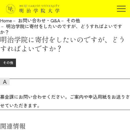
受験生の方
Home
お問い合わせ・Q&A
その他
在学生の方
明治学院に寄付をしたいのですが、どうすればよいです
JP
EN
か？
卒業生の方
明治学院に寄付をしたいのですが、どう
保証人の方
すればよいですか？
企業・研究者の方
その他
地域・一般の方
受験生の方
在学生の方
報道関係の方
卒業生の方
保証人の方
企業・研究者の方
地域・一般の方
報道関係の方
募金課にお問い合わせください。ご案内や申込用紙をお送りさ
せていただきます。
明治学院大学について
関連情報