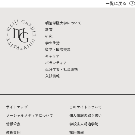
一覧に戻る
2026年9月入学者向け 新入生サイト
明治学院大学について
教育
研究
学生生活
MGグッズ オンラインショップ
留学・国際交流
（外部サイト）
キャリア
ボランティア
生涯学習・社会連携
入試情報
キャンパス
アクセス
入試情報
案内
サイトマップ
このサイトについて
お問合わせ
取材・撮影
資料請求
ソーシャルメディアについて
個人情報の取り扱い
情報公表
学校法人明治学院
教員専用
採用情報