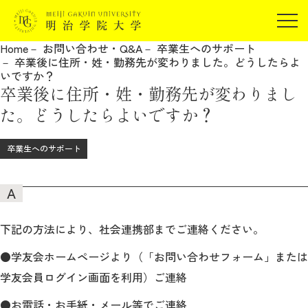
受験生の方
Home
お問い合わせ・Q&A
卒業生へのサポート
在学生の方
卒業後に住所・姓・勤務先が変わりました。どうしたらよ
JP
EN
いですか？
卒業生の方
卒業後に住所・姓・勤務先が変わりまし
保証人の方
た。どうしたらよいですか？
企業・研究者の方
卒業生へのサポート
地域・一般の方
受験生の方
在学生の方
報道関係の方
卒業生の方
保証人の方
企業・研究者の方
地域・一般の方
報道関係の方
下記の方法により、社会連携部までご連絡ください。
●学友会ホームページより（「お問い合わせフォーム」または
学友会員ログイン画面を利用）ご連絡
明治学院大学について
●お電話・お手紙・メール等でご連絡