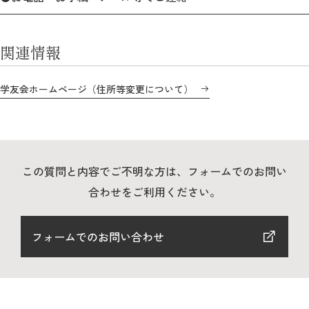
教育
研究
関連情報
学生生活
学友会ホームページ（住所等変更について）
留学・国際交流
キャリア
ボランティア
この質問と内容でご不明な方は、フォームでのお問い
合わせをご利用ください。
生涯学習・社会連携
フォームでのお問い合わせ
入試情報サイト