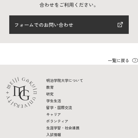
教育
合わせをご利用ください。
研究
フォームでのお問い合わせ
学生生活
留学・国際交流
キャリア
一覧に戻る
ボランティア
明治学院大学について
教育
生涯学習・社会連携
研究
学生生活
留学・国際交流
キャリア
ボランティア
入試情報サイト
生涯学習・社会連携
入試情報