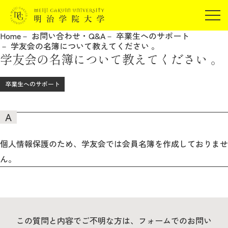
受験生の方
Home
お問い合わせ・Q&A
卒業生へのサポート
在学生の方
学友会の名簿について教えてください 。
JP
EN
学友会の名簿について教えてください 。
卒業生の方
保証人の方
卒業生へのサポート
企業・研究者の方
地域・一般の方
受験生の方
在学生の方
報道関係の方
卒業生の方
保証人の方
個人情報保護のため、学友会では会員名簿を作成しておりませ
企業・研究者の方
地域・一般の方
ん。
報道関係の方
明治学院大学について
この質問と内容でご不明な方は、フォームでのお問い