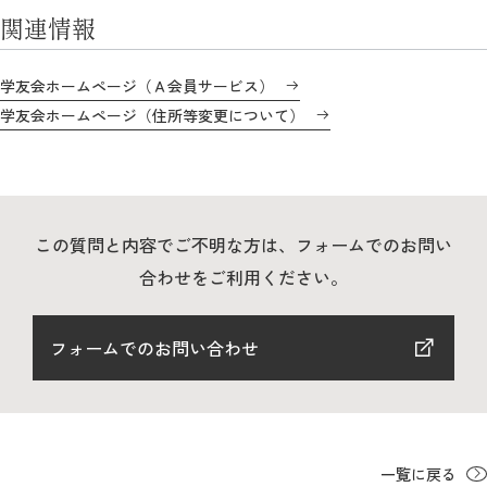
教育
関連情報
研究
学友会ホームページ（Ａ会員サービス）
学生生活
学友会ホームページ（住所等変更について）
留学・国際交流
キャリア
この質問と内容でご不明な方は、フォームでのお問い
ボランティア
合わせをご利用ください。
生涯学習・社会連携
フォームでのお問い合わせ
入試情報サイト
一覧に戻る