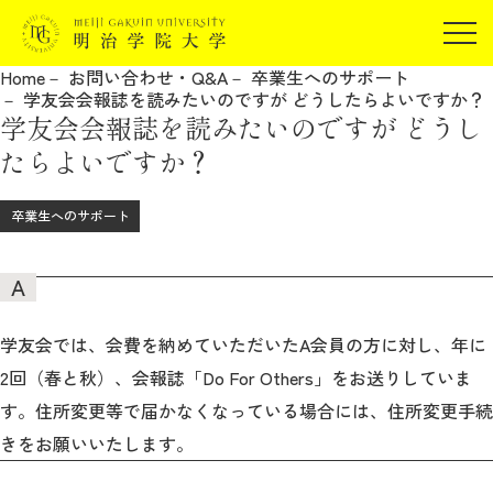
受験生の方
Home
お問い合わせ・Q&A
卒業生へのサポート
在学生の方
学友会会報誌を読みたいのですが どうしたらよいですか？
JP
EN
学友会会報誌を読みたいのですが どうし
卒業生の方
たらよいですか？
保証人の方
企業・研究者の方
卒業生へのサポート
地域・一般の方
受験生の方
在学生の方
報道関係の方
卒業生の方
保証人の方
企業・研究者の方
地域・一般の方
学友会では、会費を納めていただいたA会員の方に対し、年に
報道関係の方
2回（春と秋）、会報誌「Do For Others」をお送りしていま
す。住所変更等で届かなくなっている場合には、住所変更手続
きをお願いいたします。
明治学院大学について