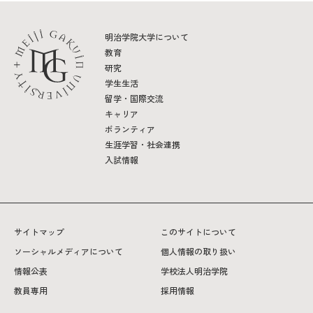
2026年9月入学者向け 新入生サイト
明治学院大学について
教育
研究
学生生活
留学・国際交流
MGグッズ オンラインショップ
キャリア
（外部サイト）
ボランティア
生涯学習・社会連携
入試情報
キャンパス
アクセス
入試情報
案内
サイトマップ
このサイトについて
お問合わせ
ソーシャルメディアについて
個人情報の取り扱い
取材・撮影
資料請求
情報公表
学校法人明治学院
教員専用
採用情報