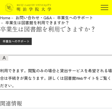
受験生の方
Home
お問い合わせ・Q&A
卒業生へのサポート
在学生の方
卒業生は図書館を利用できますか？
JP
EN
卒業生は図書館を利用できますか？
卒業生の方
保証人の方
卒業生へのサポート
企業・研究者の方
地域・一般の方
受験生の方
在学生の方
報道関係の方
卒業生の方
保証人の方
利用できます。閲覧のみの場合と貸出サービスを希望される場
企業・研究者の方
地域・一般の方
合は手続きが異なります。詳しくは図書館Webサイトをご覧く
報道関係の方
ださい。
関連情報
明治学院大学について