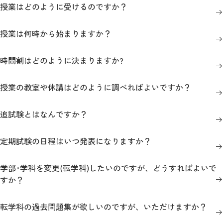
教育
授業はどのように受けるのですか？
研究
授業は何時から始まりますか？
学生生活
時間割はどのように決まりますか?
留学・国際交流
授業の教室や休講はどのように調べればよいですか？
キャリア
追試験とはなんですか？
ボランティア
定期試験の日程はいつ発表になりますか？
生涯学習・社会連携
学部･学科を変更(転学科)したいのですが、どうすればよいで
すか？
入試情報サイト
転学科の過去問題集が欲しいのですが、いただけますか？