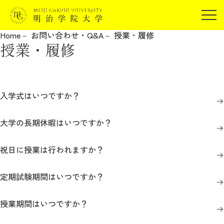
受験生の方
Home
お問い合わせ・Q&A
授業・履修
在学生の方
授業・履修
JP
EN
卒業生の方
保証人の方
企業・研究者の方
入学式はいつですか？
地域・一般の方
受験生の方
在学生の方
大学の長期休暇はいつですか？
報道関係の方
卒業生の方
保証人の方
祝日に授業は行われますか？
企業・研究者の方
地域・一般の方
報道関係の方
定期試験期間はいつですか？
授業期間はいつですか？
明治学院大学について