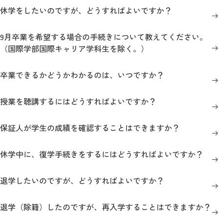
休学をしたいのですが、どうすればよいですか？
2026年9月入学者向け 新入生サイト
9月卒業を希望する場合の手続きについて教えてください。
（国際学部国際キャリア学科生を除く。）
卒業できるかどうかわかるのは、いつですか？
MGグッズ オンラインショップ
（外部サイト）
授業を聴講するにはどうすればよいですか？
保証人が学生の成績を確認することはできますか？
キャンパス
アクセス
入試情報
案内
休学中に、復学手続きをするにはどうすればよいですか？
お問合わせ
取材・撮影
資料請求
退学したいのですが、どうすればよいですか？
退学（除籍）したのですが、再入学することはできますか？