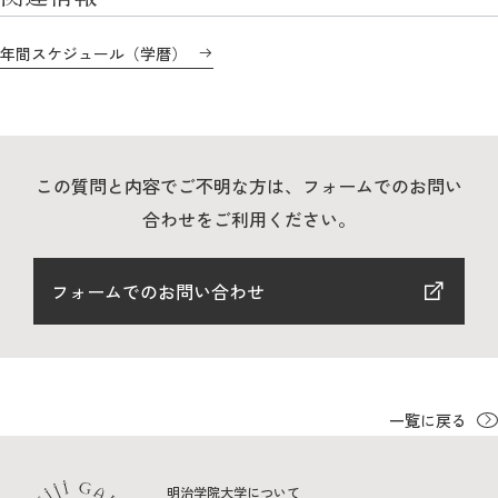
教育
年間スケジュール（学暦）
研究
学生生活
留学・国際交流
この質問と内容でご不明な方は、フォームでのお問い
キャリア
合わせをご利用ください。
ボランティア
フォームでのお問い合わせ
生涯学習・社会連携
一覧に戻る
入試情報サイト
明治学院大学について