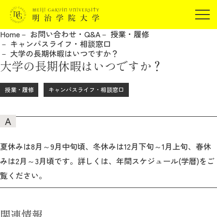
受験生の方
Home
お問い合わせ・Q&A
授業・履修
在学生の方
キャンパスライフ・相談窓口
JP
EN
大学の長期休暇はいつですか？
卒業生の方
大学の長期休暇はいつですか？
保証人の方
企業・研究者の方
授業・履修
キャンパスライフ・相談窓口
地域・一般の方
受験生の方
在学生の方
報道関係の方
卒業生の方
保証人の方
企業・研究者の方
地域・一般の方
夏休みは8月～9月中旬頃、冬休みは12月下旬～1月上旬、春休
報道関係の方
みは2月～3月頃です。詳しくは、年間スケジュール(学暦)をご
覧ください。
明治学院大学について
関連情報