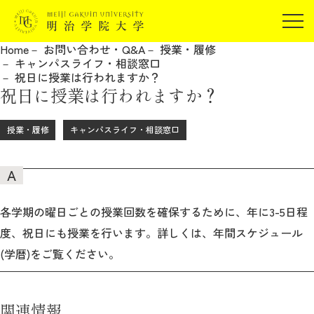
受験生の方
Home
お問い合わせ・Q&A
授業・履修
在学生の方
キャンパスライフ・相談窓口
JP
EN
祝日に授業は行われますか？
卒業生の方
祝日に授業は行われますか？
保証人の方
企業・研究者の方
授業・履修
キャンパスライフ・相談窓口
地域・一般の方
受験生の方
在学生の方
報道関係の方
卒業生の方
保証人の方
企業・研究者の方
地域・一般の方
各学期の曜日ごとの授業回数を確保するために、年に3-5日程
報道関係の方
度、祝日にも授業を行います。詳しくは、年間スケジュール
(学暦)をご覧ください。
明治学院大学について
関連情報