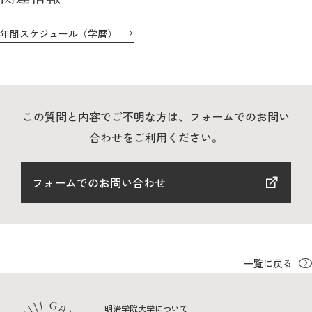
教育
年間スケジュール（学暦）
研究
学生生活
留学・国際交流
この質問と内容でご不明な方は、フォームでのお問い
キャリア
合わせをご利用ください。
ボランティア
フォームでのお問い合わせ
生涯学習・社会連携
一覧に戻る
入試情報サイト
明治学院大学について