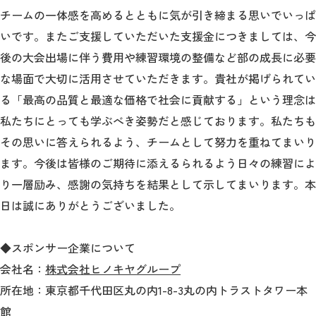
チームの一体感を高めるとともに気が引き締まる思いでいっぱ
いです。またご支援していただいた支援金につきましては、今
2026年9月入学者向け 新入生サイト
後の大会出場に伴う費用や練習環境の整備など部の成長に必要
な場面で大切に活用させていただきます。貴社が掲げられてい
る「最高の品質と最適な価格で社会に貢献する」という理念は
MGグッズ オンラインショップ
私たちにとっても学ぶべき姿勢だと感じております。私たちも
（外部サイト）
その思いに答えられるよう、チームとして努力を重ねてまいり
ます。今後は皆様のご期待に添えるられるよう日々の練習によ
り一層励み、感謝の気持ちを結果として示してまいります。本
日は誠にありがとうございました。
キャンパス
アクセス
入試情報
案内
◆スポンサー企業について
お問合わせ
取材・撮影
資料請求
会社名：
株式会社ヒノキヤグループ
所在地：東京都千代田区丸の内1-8-3丸の内トラストタワー本
館