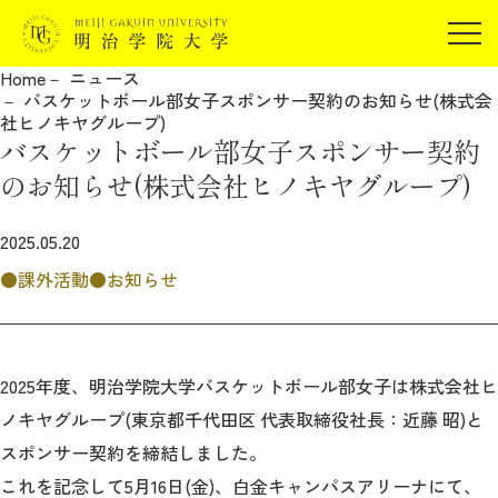
受験生の方
Home
ニュース
在学生の方
バスケットボール部女子スポンサー契約のお知らせ(株式会
JP
EN
社ヒノキヤグループ)
卒業生の方
バスケットボール部女子スポンサー契約
保証人の方
のお知らせ(株式会社ヒノキヤグループ)
企業・研究者の方
2025.05.20
地域・一般の方
受験生の方
在学生の方
課外活動
お知らせ
報道関係の方
卒業生の方
保証人の方
企業・研究者の方
地域・一般の方
報道関係の方
2025年度、明治学院大学バスケットボール部女子は株式会社ヒ
ノキヤグループ(東京都千代田区 代表取締役社長：近藤 昭)と
スポンサー契約を締結しました。
明治学院大学について
これを記念して5月16日(金)、白金キャンパスアリーナにて、