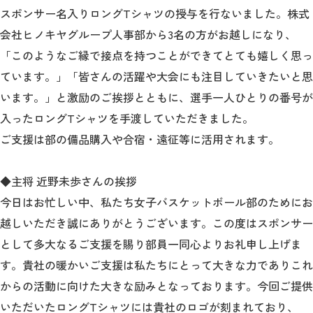
教育
スポンサー名入りロングTシャツの授与を行ないました。株式
会社ヒノキヤグループ人事部から3名の方がお越しになり、
研究
「このようなご縁で接点を持つことができてとても嬉しく思っ
学生生活
ています。」「皆さんの活躍や大会にも注目していきたいと思
います。」と激励のご挨拶とともに、選手一人ひとりの番号が
留学・国際交流
入ったロングTシャツを手渡していただきました。
キャリア
ご支援は部の備品購入や合宿・遠征等に活用されます。
ボランティア
◆主将 近野未歩さんの挨拶
今日はお忙しい中、私たち女子バスケットボール部のためにお
生涯学習・社会連携
越しいただき誠にありがとうございます。この度はスポンサー
として多大なるご支援を賜り部員一同心よりお礼申し上げま
す。貴社の暖かいご支援は私たちにとって大きな力でありこれ
入試情報サイト
からの活動に向けた大きな励みとなっております。今回ご提供
いただいたロングTシャツには貴社のロゴが刻まれており、