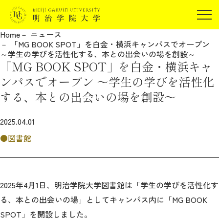
受験生の方
Home
ニュース
在学生の方
「MG BOOK SPOT」を白金・横浜キャンパスでオープン
JP
EN
～学生の学びを活性化する、本との出会いの場を創設～
卒業生の方
「MG BOOK SPOT」を白金・横浜キャ
保証人の方
ンパスでオープン ～学生の学びを活性化
企業・研究者の方
する、本との出会いの場を創設～
地域・一般の方
受験生の方
在学生の方
2025.04.01
報道関係の方
卒業生の方
保証人の方
図書館
企業・研究者の方
地域・一般の方
報道関係の方
2025年4月1日、明治学院大学図書館は「学生の学びを活性化す
る、本との出会いの場」としてキャンパス内に「MG BOOK
明治学院大学について
SPOT」を開設しました。