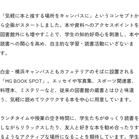
教育
「気軽に本と接する場所をキャンパスに」というコンセプトか
研究
ら企画がスタートしました。本や資料へのアクセスポイントを
学生生活
図書館外にも増やすことで、学生の知的好奇心を刺激し、本や
読書への関心を高め、自主的な学習・読書活動にいざないま
留学・国際交流
す。
キャリア
白金・横浜キャンパスともカフェテリアのそばに設置される
ボランティア
「MG BOOK SPOT」。エッセイや写真集、スポーツ関連書、
生涯学習・社会連携
料理本、ミステリーなど、従来の図書館の蔵書とはひと味違
う、気軽に読めてワクワクする本を中心に用意しています。
ランチタイムや授業の空き時間に、学生たちがゆっくり読書を
入試情報サイト
しながらリラックスしたり、友人と好きな本を勧め合ったりす
るようなアクティブな場所になることを期待しています。学生