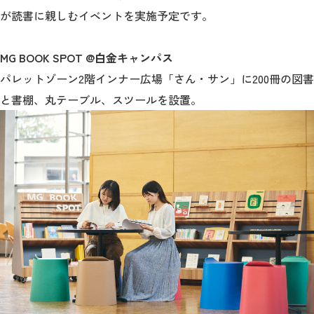
が読書に親しむイベントを実施予定です。
2026年9月入学者向け 新入生サイト
MG BOOK SPOT @
白金キャンパス
パレットゾーン2階インナー広場「さん・サン」に200冊の図書
と書棚、丸テーブル、スツールを設置。
MGグッズ オンラインショップ
（外部サイト）
キャンパス
アクセス
入試情報
案内
お問合わせ
取材・撮影
資料請求