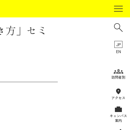
き方」セミ
JP
EN
受験生の方
訪問者別
在学生の方
卒業生の方
アクセス
保証人の方
キャンパス
企業・研究者の方
案内
地域・一般の方