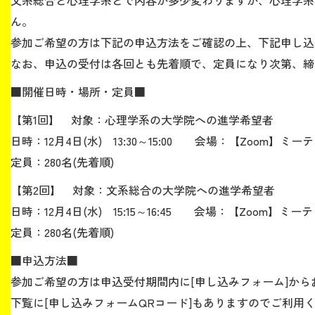
文系総合と心理学系とで内容が多少変わりますが、心理学系
ん。
生涯学習・社会連携
参加ご希望の方は下記の申込方法をご確認の上、下記申し込
なお、申込の受付は各回とも先着順で、定員になり次第、締
■開催日時・場所・定員■
【第1回】 対象：心理学系の大学院への進学希望者
入試情報サイト
日時：12月4日(水) 13:30～15:00 会場：【Zoom】ミ
定員：280名(先着順)
2026年9月入学者向け 新入生サイト
【第2回】 対象：文系総合の大学院への進学希望者
日時：12月4日(水) 15:15～16:45 会場：【Zoom】ミ
定員：280名(先着順)
MGグッズ オンラインショップ
■申込方法■
（外部サイト）
参加ご希望の方は申込受付期間内に[申し込みフォーム]から
下覧に[申し込みフォームQRコード]もありますのでご利用