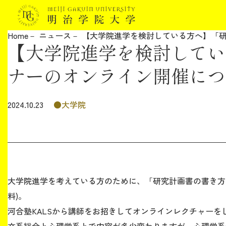
Home
ニュース
【大学院進学を検討している方へ】「
【大学院進学を検討してい
明治学院大学について
ナーのオンライン開催につ
教育
大学院
2024.10.23
研究
学生生活
留学・国際交流
大学院進学を考えている方のために、「研究計画書の書き方」
料)。
キャリア
河合塾KALSから講師をお招きしてオンラインレクチャーを
ボランティア