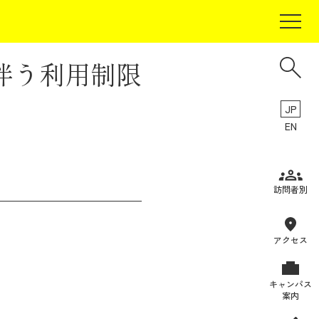
伴う利用制限
JP
EN
受験生の方
訪問者別
在学生の方
卒業生の方
アクセス
保証人の方
キャンパス
企業・研究者の方
案内
地域・一般の方