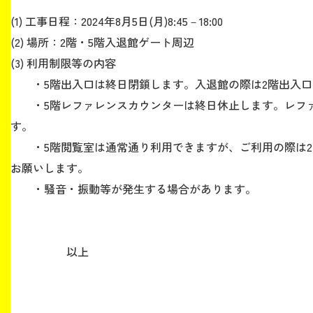
(1) 工事日程：2024年8月5日(月)8:45－18:00
生涯学習・社会連携
(2) 場所：2階・5階入退館ゲート周辺
(3) 利用制限等の内容
・5階出入口は終日閉鎖します。入退館の際は2階出入口
・5階レファレンスカウンターは終日休止します。レファ
入試情報サイト
す。
・5階閲覧室は通常通り利用できますが、ご利用の際は2
お願いします。
2026年9月入学者向け 新入生サイト
・騒音・振動等が発生する場合があります。
以上
MGグッズ オンラインショップ
（外部サイト）