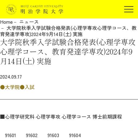
受験生の方
Home
ニュース
在学生の方
大学院秋季入学試験合格発表(心理学専攻心理学コース、教
JP
EN
育発達学専攻)2024年9月14日(土) 実施
卒業生の方
大学院秋季入学試験合格発表(心理学専攻
保証人の方
心理学コース、教育発達学専攻)2024年9
企業・研究者の方
月14日(土) 実施
地域・一般の方
受験生の方
在学生の方
2024.09.17
報道関係の方
卒業生の方
保証人の方
大学院
入試
企業・研究者の方
地域・一般の方
報道関係の方
■心理学研究科 心理学専攻 心理学コース 博士前期課程
明治学院大学について
91601 91602 91603 91604