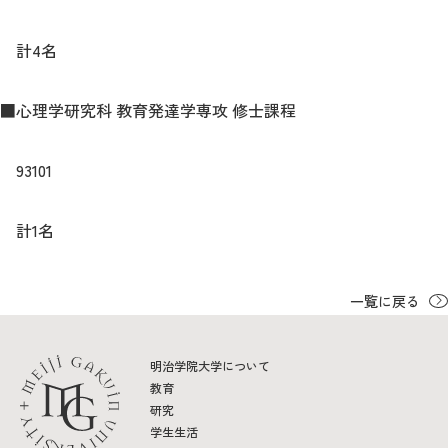
教育
計4名
研究
学生生活
■心理学研究科 教育発達学専攻 修士課程
留学・国際交流
93101
キャリア
計1名
ボランティア
生涯学習・社会連携
一覧に戻る
明治学院大学について
教育
入試情報サイト
研究
学生生活