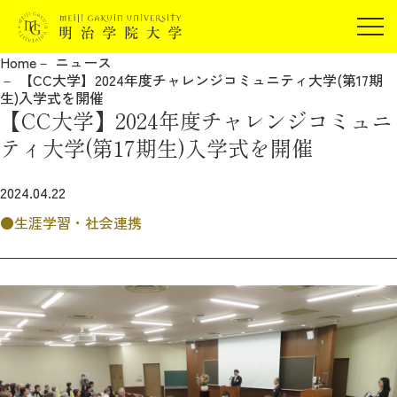
受験生の方
Home
ニュース
在学生の方
【CC大学】2024年度チャレンジコミュニティ大学(第17期
JP
EN
生)入学式を開催
卒業生の方
【CC大学】2024年度チャレンジコミュニ
保証人の方
ティ大学(第17期生)入学式を開催
企業・研究者の方
2024.04.22
地域・一般の方
受験生の方
在学生の方
生涯学習・社会連携
報道関係の方
卒業生の方
保証人の方
企業・研究者の方
地域・一般の方
報道関係の方
明治学院大学について