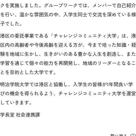
クを実施しました。グループワークでは、メンバーで自己紹介
を行い、温かな雰囲気の中、入学生同士で交流を深めている様
2026年9月入学者向け 新入生サイト
子でした。
港区の委託事業である「チャレンジコミュニティ大学」は、港
区内の高齢者や今後高齢を迎える方が、今まで培った知識・経
MGグッズ オンラインショップ
験を地域に生かし、生きがいのある豊かな人生を創造し、また
（外部サイト）
学習を通じて個々の能力を再開発し、地域のリーダーとなるこ
とを目的とした大学です。
明治学院大学では港区と協働し、入学生の皆様が1年間良い学
キャンパス
アクセス
入試情報
びの機会を得られるよう、チャレンジコミュニティ大学を運営
案内
していきます。
お問合わせ
取材・撮影
資料請求
学長室 社会連携課