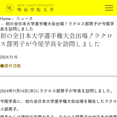
受験生の方
Home
ニュース
在学生の方
初の全日本大学選手権大会出場！ラクロス部男子が今尾学
JP
EN
長を訪問しました
卒業生の方
初の全日本大学選手権大会出場！ラクロ
保証人の方
ス部男子が今尾学長を訪問しました
企業・研究者の方
2024.11.15
地域・一般の方
受験生の方
在学生の方
課外活動
報道関係の方
卒業生の方
保証人の方
企業・研究者の方
地域・一般の方
報道関係の方
2024年11月14日(木)にラクロス部男子が学長を訪問しました。
今尾学長に、初の全日本大学選手権大会出場を報告したラクロ
明治学院大学について
ス部男子。
学長からは激励の言葉があり、ラクロス部男子が全日本大学選