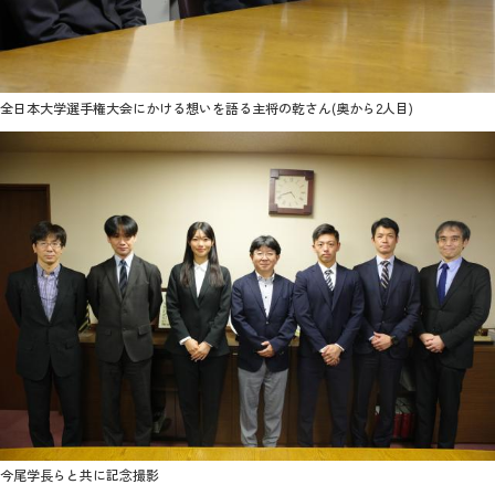
2026年9月入学者向け 新入生サイト
全日本大学選手権大会にかける想いを語る主将の乾さん(奥から2人目)
MGグッズ オンラインショップ
（外部サイト）
キャンパス
アクセス
入試情報
案内
お問合わせ
取材・撮影
資料請求
今尾学長らと共に記念撮影