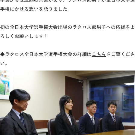
教育
手権にかける想いを語りました。
研究
初の全日本大学選手権大会出場のラクロス部男子への応援をよ
学生生活
ろしくお願いします！
留学・国際交流
◆
ラクロス全日本大学選手権大会の詳細は
こちら
をご覧くださ
キャリア
い。
ボランティア
生涯学習・社会連携
入試情報サイト