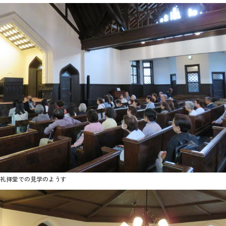
2026年9月入学者向け 新入生サイト
MGグッズ オンラインショップ
（外部サイト）
キャンパス
アクセス
入試情報
案内
礼拝堂での見学のようす
お問合わせ
取材・撮影
資料請求