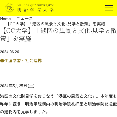
受験生の方
Home
ニュース
在学生の方
【CC大学】「港区の風景と文化-見学と散策」を実施
JP
EN
【CC大学】「港区の風景と文化-見学と散
卒業生の方
策」を実施
保証人の方
企業・研究者の方
2024.06.26
地域・一般の方
生涯学習・社会連携
受験生の方
在学生の方
報道関係の方
卒業生の方
保証人の方
企業・研究者の方
地域・一般の方
2024年5月25日(土)
報道関係の方
港区の文化財見学をおこなう「港区の風景と文化」。本年度も
昨年に続き、明治学院構内の明治学院礼拝堂と明治学院記念館
明治学院大学について
の建物内を見学しました。