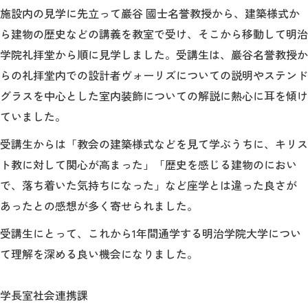
教育
施設内の見学に先立って巖谷 國士名誉教授から、建築様式か
ら建物の歴史などの講義を教室で受け、そこから移動して明治
研究
学院礼拝堂から順に見学しました。受講生は、巖谷名誉教授か
学生生活
らの礼拝堂内での設計者ヴォーリズについての説明やステンド
グラスを中心とした室内装飾についての解説に熱心に耳を傾け
留学・国際交流
ていました。
キャリア
受講生からは「教会の建築様式などを見て学ぶうちに、キリス
ト教に対して関心が高まった」「歴史を感じる建物のにおい
ボランティア
で、落ち着いた気持ちになった」など座学とは違った良さが
生涯学習・社会連携
あったとの感想が多く寄せられました。
受講生にとって、これから1年間通学する明治学院大学につい
て理解を深める良い機会になりました。
入試情報サイト
学長室社会連携課