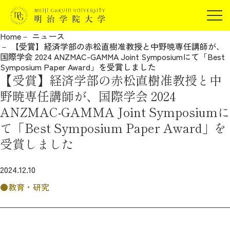
受験生の方
Home
ニュース
在学生の方
【受賞】経済学部の赤松直樹准教授と中野暁専任講師が、
JP
EN
国際学会 2024 ANZMAC-GAMMA Joint Symposiumにて「Best
卒業生の方
Symposium Paper Award」を受賞しました
【受賞】経済学部の赤松直樹准教授と中
保証人の方
野暁専任講師が、国際学会 2024
企業・研究者の方
ANZMAC-GAMMA Joint Symposiumに
地域・一般の方
受験生の方
在学生の方
て「Best Symposium Paper Award」を
報道関係の方
卒業生の方
保証人の方
受賞しました
企業・研究者の方
地域・一般の方
2024.12.10
報道関係の方
教育・研究
明治学院大学について