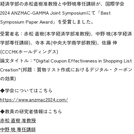
教育
経済学部の赤松直樹准教授と中野暁専任講師が、国際学会
2024 ANZMAC-GAMMA Joint Symposiumにて「Best
研究
Symposium Paper Award」を受賞しました。
学生生活
受賞者名：赤松 直樹(本学経済学部准教授)、中野 暁(本学経済
学部専任講師)、
寺本 高(中央大学商学部教授)、
佐藤 伸
留学・国際交流
(CCCMKホールディングス)
キャリア
論文タイトル：“Digital Coupon Effectiveness in Shopping List
Creation”(邦題：買物リスト作成におけるデジタル・クーポン
ボランティア
の効果)
生涯学習・社会連携
◆学会についてはこちら
https://www.anzmac2024.com/
◆教員の研究者情報はこちら
赤松 直樹 准教授
入試情報サイト
中野 暁
専任講師