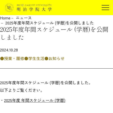
受験生の方
Home
ニュース
在学生の方
2025年度年間スケジュール (学暦)を公開しました
JP
EN
2025年度年間スケジュール (学暦)を公開
卒業生の方
しました
保証人の方
企業・研究者の方
2024.10.28
地域・一般の方
授業・履修
学生生活
お知らせ
受験生の方
在学生の方
報道関係の方
卒業生の方
保証人の方
企業・研究者の方
地域・一般の方
2025年度年間スケジュール (学暦)を公開しました。
報道関係の方
以下よりご覧ください。
・
2025年度 年間スケジュール (学暦)
明治学院大学について