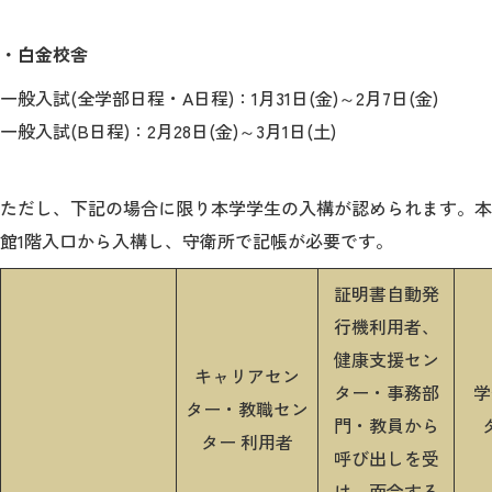
教育
・白金校舎
研究
一般入試(全学部日程・A日程)：1月31日(金)～2月7日(金)
学生生活
一般入試(B日程)
：2月28日(金)～3月1日(土)
留学・国際交流
ただし、下記の場合に限り本学学生の入構が認められます。本
キャリア
館1階入口から入構し、守衛所で記帳が必要です。
ボランティア
証明書自動発
生涯学習・社会連携
行機利用者、
健康支援セン
キャリアセン
ター・事務部
学
ター・教職セン
門・教員から
ター 利用者
入試情報サイト
呼び出しを受
け、面会する