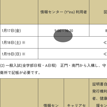
情報センター (Y‘ins) 利用者
図
1月17日(金)
9:00～16:30
1月18日(土) ※
≪
1月19日(日) ※
≪
(2) 一般入試(全学部日程・A日程) 正門・南門から入構し、守
衛所で記帳が必要です。
証明書
発行機
者、健
情報セン
キャリアセ
援セ