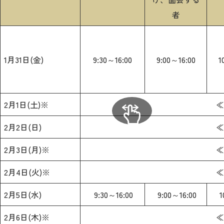
者
2026年9月入学者向け 新入生サイト
1月31日(金)
9:30～16:00
9:00～16:00
1
MGグッズ オンラインショップ
（外部サイト）
2月1日(土)※
≪
2月2日(日)
≪
キャンパス
2月3日(月)※
アクセス
入試情報
≪
案内
2月4日(火)※
≪
お問合わせ
取材・撮影
資料請求
2月5日(水)
9:30～16:00
9:00～16:00
1
2月6日(木)※
≪