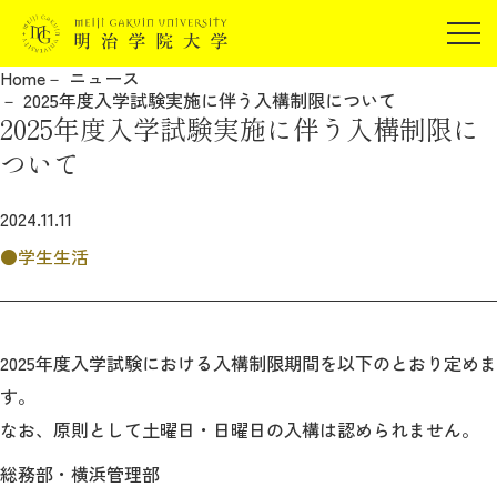
受験生の方
Home
ニュース
在学生の方
2025年度入学試験実施に伴う入構制限について
JP
EN
2025年度入学試験実施に伴う入構制限に
卒業生の方
ついて
保証人の方
企業・研究者の方
2024.11.11
地域・一般の方
学生生活
受験生の方
在学生の方
報道関係の方
卒業生の方
保証人の方
企業・研究者の方
地域・一般の方
2025年度入学試験における入構制限期間を以下のとおり定めま
報道関係の方
す。
なお、原則として土曜日・日曜日の入構は認められません。
明治学院大学について
総務部・横浜管理部