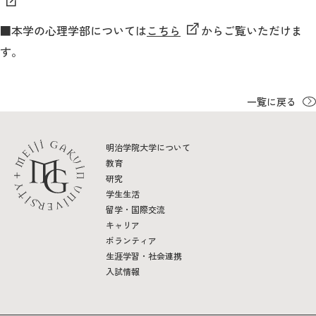
■本学の心理学部については
こちら
からご覧いただけま
2026年9月入学者向け 新入生サイト
す。
一覧に戻る
MGグッズ オンラインショップ
（外部サイト）
明治学院大学について
教育
研究
学生生活
キャンパス
アクセス
入試情報
留学・国際交流
案内
キャリア
ボランティア
お問合わせ
生涯学習・社会連携
取材・撮影
資料請求
入試情報