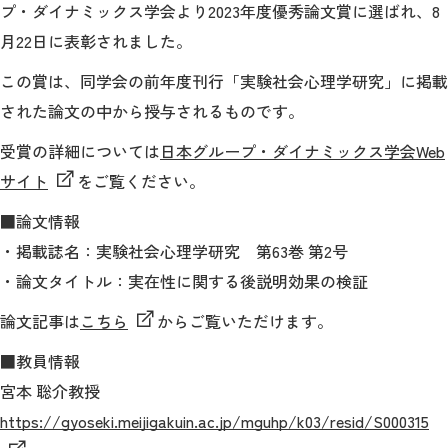
教育
プ・ダイナミックス学会より2023年度優秀論文賞に選ばれ、8
月22日に表彰されました。
研究
この賞は、同学会の前年度刊行「実験社会心理学研究」に掲載
学生生活
された論文の中から授与されるものです。
留学・国際交流
受賞の詳細については
日本グループ・ダイナミックス学会Web
サイト
をご覧ください。
キャリア
■論文情報
ボランティア
・掲載誌名：実験社会心理学研究 第63巻 第2号
・論文タイトル：実在性に関する後説明効果の検証
生涯学習・社会連携
論文記事は
こちら
からご覧いただけます。
■教員情報
宮本 聡介教授
入試情報サイト
https://gyoseki.meijigakuin.ac.jp/mguhp/k03/resid/S000315