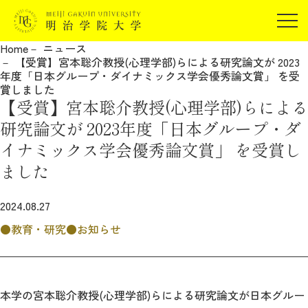
受験生の方
Home
ニュース
在学生の方
【受賞】宮本聡介教授(心理学部)らによる研究論文が 2023
JP
EN
年度「日本グループ・ダイナミックス学会優秀論文賞」 を受
卒業生の方
賞しました
【受賞】宮本聡介教授(心理学部)らによる
保証人の方
研究論文が 2023年度「日本グループ・ダ
企業・研究者の方
イナミックス学会優秀論文賞」 を受賞し
地域・一般の方
受験生の方
在学生の方
ました
報道関係の方
卒業生の方
保証人の方
2024.08.27
企業・研究者の方
地域・一般の方
報道関係の方
教育・研究
お知らせ
明治学院大学について
本学の宮本聡介教授(心理学部)らによる研究論文が日本グルー