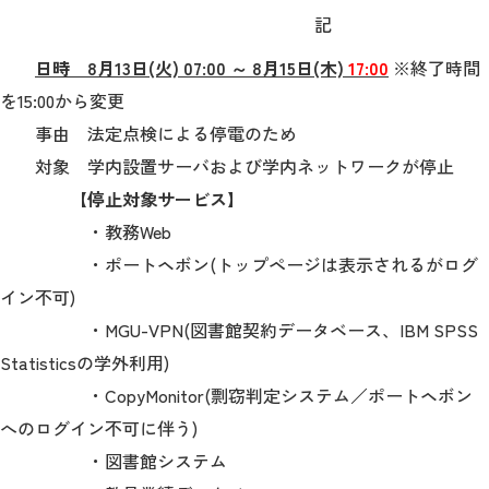
記
2026年9月入学者向け 新入生サイト
日時 8月13日(火) 07:00 ～ 8月15日(木)
17:00
※終了時間
を15:00から変更
事由 法定点検による停電のため
対象 学内設置サーバおよび学内ネットワークが停止
MGグッズ オンラインショップ
【停止対象サービス】
（外部サイト）
・教務Web
・ポートヘボン(トップページは表示されるがログ
イン不可)
キャンパス
アクセス
入試情報
・MGU-VPN(図書館契約データベース、IBM SPSS
案内
Statisticsの学外利用)
・CopyMonitor(剽窃判定システム／ポートヘボン
お問合わせ
取材・撮影
資料請求
へのログイン不可に伴う)
・図書館システム