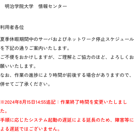
教育
明治学院大学 情報センター
研究
利用者各位
学生生活
夏季休暇期間中のサーバおよびネットワーク停止スケジュール
留学・国際交流
を下記の通りご案内いたします。
ご不便をおかけしますが、ご理解とご協力のほど、よろしくお
キャリア
願いいたします。
ボランティア
なお、作業の進捗により時間が前後する場合がありますので、
併せてご了承ください。
生涯学習・社会連携
※2024年8月15日14:55追記：作業終了時間を変更いたしまし
た。
手順に応じたシステム起動の遅延による延長のため、障害等に
入試情報サイト
よる遅延ではございません。