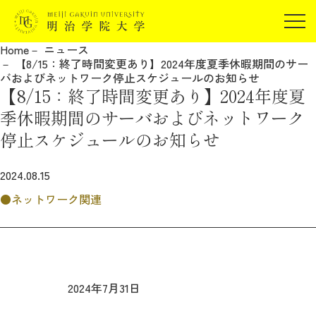
受験生の方
Home
ニュース
在学生の方
【8/15：終了時間変更あり】2024年度夏季休暇期間のサー
JP
EN
バおよびネットワーク停止スケジュールのお知らせ
卒業生の方
【8/15：終了時間変更あり】2024年度夏
保証人の方
季休暇期間のサーバおよびネットワーク
企業・研究者の方
停止スケジュールのお知らせ
地域・一般の方
受験生の方
在学生の方
2024.08.15
報道関係の方
卒業生の方
保証人の方
ネットワーク関連
企業・研究者の方
地域・一般の方
報道関係の方
2024年7月31日
明治学院大学について