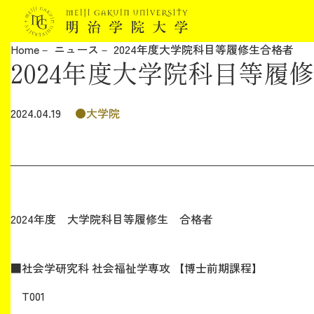
Home
ニュース
2024年度大学院科目等履修生合格者
2024年度大学院科目等履
明治学院大学について
教育
大学院
2024.04.19
研究
学生生活
2024年度 大学院科目等履修生 合格者
留学・国際交流
■社会学研究科 社会福祉学専攻 【博士前期課程】
キャリア
T001
ボランティア