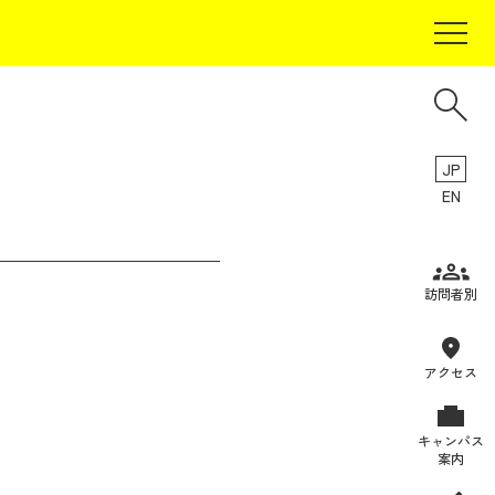
JP
EN
受験生の方
訪問者別
在学生の方
卒業生の方
アクセス
保証人の方
キャンパス
企業・研究者の方
案内
地域・一般の方