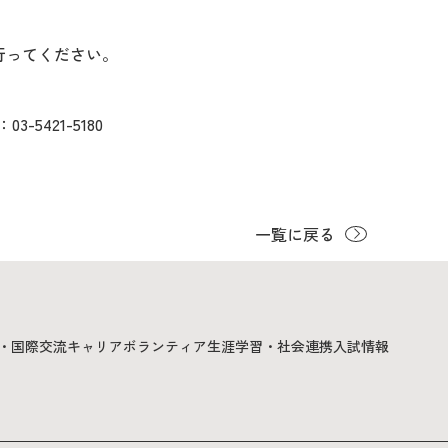
の間に行ってください。
421-5180
一覧に戻る
・国際交流
キャリア
ボランティア
生涯学習・社会連携
入試情報