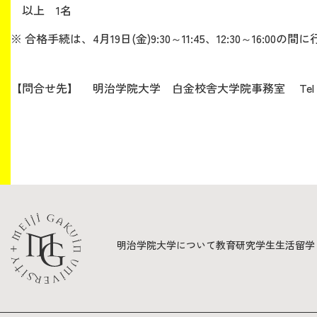
以上 1名
※ 合格手続は、4月19日(金)9:30～11:45、12:30～16:00
生涯学習・社会連携
【問合せ先】 明治学院大学 白金校舎大学院事務室 Tel：03-5
入試情報サイト
2026年9月入学者向け 新入生サイト
明治学院大学について
教育
研究
学生生活
留学
MGグッズ オンラインショップ
（外部サイト）