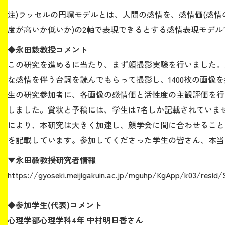
注)ラッセルの円環モデルとは、人間の感情を、感情価(感情
度が高いか低いか)の2軸で表現できるとする感情表現モデル
◆永田毅教授コメント
この研究を進めるに当たり、まず顔撮影実験を行いました。
な感情を伴う台詞を読んでもらって撮影し、1400枚の画像を
生の研究参加者に、各画像の感情価と活性度の主観評価を行
しました。賞状と予稿には、学生は7名しか記載されていませ
により、本研究は大きく加速し、顔学会に間に合わせること
を記載しています。参加してくださった学生の皆さん、本当
▼永田毅教授研究者情報
https://gyoseki.meijigakuin.ac.jp/mguhp/KgApp/k03/resid/
◆参加学生(代表)コメント
心理学部心理学科4年 中村明日香さん