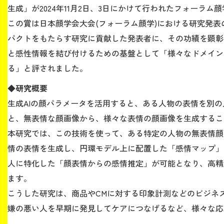
生成」が2024年11月2日、3日にかけて行われたフォーラム顔
この賞は日本顔学会大会(フォーラム顔学)における研究発
生涯学習・社会連携
パクトをもたらす研究に貢献した発表者に、その功績を顕彰
と感性情報を結び付けるための基盤として「様々なドメイン
る」と評されました。
入試情報サイト
◆研究概要
生成AIの顔パラメータを活用すると、ある人物の表情を別
と、無表情な顔画像から、様々な表情の顔画像を生成するこ
本研究では、この技術を使って、ある特定の人物の無表情顔
2026年9月入学者向け 新入生サイト
情の表情を生成し、円環モデル上に配置した「感情マップ」
人に特化した「顔表情からの感情推定」が可能となり、高精
ます。
MGグッズ オンラインショップ
こうした研究は、商品やCMに対する印象計測などのビジネ
（外部サイト）
嫌の悪い人を早期に発見してケアにつなげるなど、様々な応