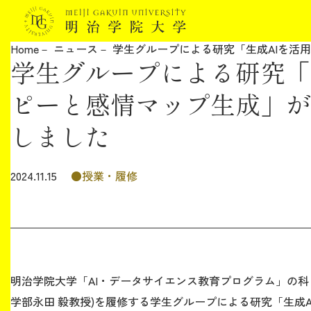
Home
ニュース
学生グループによる研究「生成AIを活
学生グループによる研究「
明治学院大学について
ピーと感情マップ生成」が
教育
しました
研究
授業・履修
2024.11.15
学生生活
留学・国際交流
キャリア
明治学院大学「AI・データサイエンス教育プログラム」の科
学部永田 毅教授)を履修する学生グループによる研究「生成
ボランティア