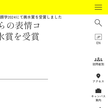
学2024にて輿水賞を受賞しました
らの表情コ
水賞を受賞
JP
EN
受験生の方
訪問者別
在学生の方
卒業生の方
アクセス
保証人の方
キャンパス
企業・研究者の方
案内
地域・一般の方