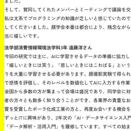
ました。
そして、賛同してくれたメンバーとミーティングで議論を交
私は文系でプログラミングの知識が乏しいと感じていたので
してくださいました。顔学会本番は都合により、残念ながら
当に嬉しいです。
法学部消費情報環境法学科3年 遠藤洋さん
今回の研究では主に、AIに学習させるデータの準備に協力し
「嬉しいときには笑う」「悲しいときにはこわばる」という
りを大量に学習させる必要があります。顔撮影実験で得られ
で感情を評価し、そのレベルを数値化してAIに入力する作
全国から多数の方が集まって会場は盛況であり、同学会に対
者の方々とも数多く知り合うことができ、各業界の貴重なお
賞を受賞したポーラ化成工業の方と、再度お会いする機会を
ずっとITに興味があり、2年次の「AI・データサイエンス
「データ解析・活用入門」を履修しています。すべての始ま