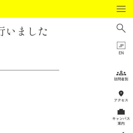
行いました
JP
EN
受験生の方
訪問者別
在学生の方
卒業生の方
アクセス
保証人の方
キャンパス
企業・研究者の方
案内
地域・一般の方