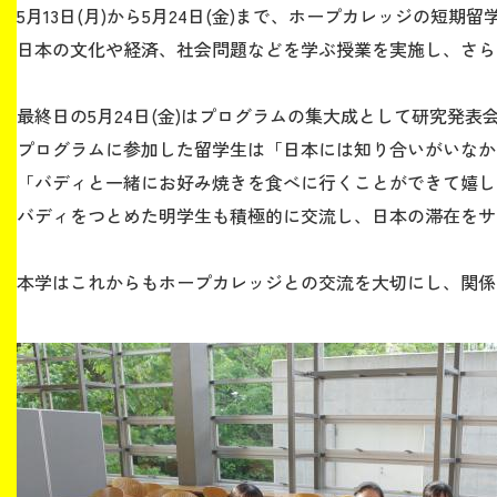
5月13日(月)から5月24日(金)まで、ホープカレッジの短
日本の文化や経済、社会問題などを学ぶ授業を実施し、さら
生涯学習・社会連携
最終日の5月24日(金)はプログラムの集大成として研究発
プログラムに参加した留学生は「日本には知り合いがいなか
「バディと一緒にお好み焼きを食べに行くことができて嬉し
入試情報サイト
バディをつとめた明学生も積極的に交流し、日本の滞在をサ
本学はこれからもホープカレッジとの交流を大切にし、関係
2026年9月入学者向け 新入生サイト
MGグッズ オンラインショップ
（外部サイト）