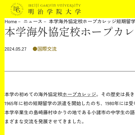
Home
ニュース
本学海外協定校ホープカレッジ短期留
本学海外協定校ホープカレ
明治学院大学について
教育
国際交流
2024.05.27
研究
学生生活
本学の初めての海外協定校
ホープカレッジ
。その歴史は長き
留学・国際交流
1965年に初の短期留学の派遣を開始したのち、1980年に
本学卒業生の島崎藤村ゆかりの地である小諸市の中学生の語
キャリア
まざまな交流を発展させてきました。
ボランティア