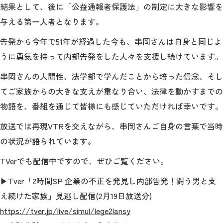
結果として、後に「公益通報者保護法」の制定に大きな影響を
与える第一人者となります。
2026年9月入学者向け 新入生サイト
告発から今年で51年が経過した今も、串岡さんは自身と同じよ
うに勇気を持って内部告発をした人々を支援し続けています。
串岡さんの人間性、法学部で学んだことから培った信念、そし
MGグッズ オンラインショップ
てご家族からの大きな支えが重なり合い、法律を動かすまでの
（外部サイト）
物語を、番組を通じて皆様にも感じていただければ幸いです。
放送では再現VTRを交えながら、串岡さんご自身の言葉で当時
の状況が語られています。
キャンパス
アクセス
入試情報
案内
TVerでも配信中ですので、ぜひご覧ください。
お問合わせ
▶Tver「2時間SP 企業の不正を発見し内部告発！闘う男と支
取材・撮影
資料請求
え続けた家族」見逃し配信(2月19日放送分)
https://tver.jp/live/simul/lege2lansy