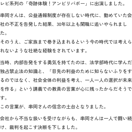
教育
レビ系列の「奇跡体験！アンビリバボー」に出演しました。
串岡さんは、公益通報制度が存在しない時代に、勤めていた会
研究
社の不正を告発した結果、30年以上も閑職に追いやられまし
学生生活
た。
そのうえ、ご家族まで巻き込まれるという今の時代では考えら
留学・国際交流
れないような壮絶な経験をされています。
キャリア
当時、内部告発をする勇気を持てたのは、法学部時代に学んだ
独占禁止法の知識と、「目先の利益のために知らないふりをす
ボランティア
るのではなく、社会全体の利益を考え、一人一人の選択が未来
生涯学習・社会連携
を作る」という講義での教員の言葉が心に残ったからだそうで
す。
この言葉が、串岡さんの信念の土台となりました。
会社から不当な扱いを受けながらも、串岡さんは一人で闘い続
入試情報サイト
け、裁判を起こす決断を下しました。