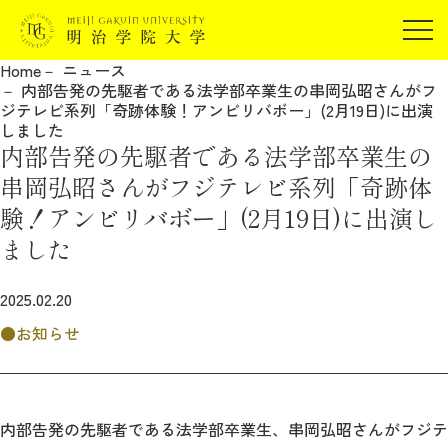
受験生の方
Home
ニュース
在学生の方
内部告発の先駆者である法学部卒業生の串岡弘昭さんがフ
JP
EN
ジテレビ系列「奇跡体験！アンビリバボー」(2月19日)に出演
卒業生の方
しました
内部告発の先駆者である法学部卒業生の
保証人の方
串岡弘昭さんがフジテレビ系列「奇跡体
企業・研究者の方
験！アンビリバボー」(2月19日)に出演し
地域・一般の方
受験生の方
在学生の方
ました
報道関係の方
卒業生の方
保証人の方
2025.02.20
企業・研究者の方
地域・一般の方
報道関係の方
お知らせ
明治学院大学について
内部告発の先駆者である法学部卒業生、串岡弘昭さんがフジテ