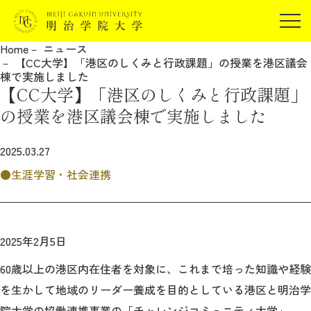
受験生の方
Home
ニュース
在学生の方
【CC大学】「港区のしくみと行政課題」の授業を港区議会
JP
EN
棟で実施しました
卒業生の方
【CC大学】「港区のしくみと行政課題」
保証人の方
の授業を港区議会棟で実施しました
企業・研究者の方
2025.03.27
地域・一般の方
受験生の方
在学生の方
生涯学習・社会連携
報道関係の方
卒業生の方
保証人の方
企業・研究者の方
地域・一般の方
報道関係の方
2025年2月5日
60歳以上の港区内在住者を対象に、これまで培った知識や経験
明治学院大学について
を生かして地域のリーダー養成を目的としている港区と明治学
院大学の協働連携事業の「チャレンジコミュニティ大学」。