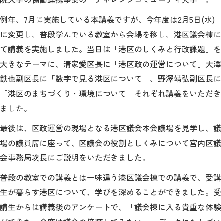
教育
例年、7月に実施している本講義ですが、今年度は2月5日(水)
研究
に変更し、普段学んでいる教室から会場を移し、港区議会棟に
て講義を実施しました。当日は「港区のしくみと行政課題」を
学生生活
大きなテーマに、清家愛区長に「港区政の運営について」大澤
留学・国際交流
鉄也副区長に「数字で見る港区について」、野澤靖弘副区長に
「港区のまちづくり・環境について」それぞれ講義をいただき
キャリア
ました。
ボランティア
最後は、区政運営の現場となる港区議会本会議場を見学し、議
場の議員席に座って、区議会の役割としくみについて宮内区議
生涯学習・社会連携
会事務局次長にご説明をいただきました。
普段の教室での講義とは一味違う港区議会棟での講義で、受講
生が暮らす港区について、学びを深めることができました。受
入試情報サイト
講生からは講義後のアンケートで、「議会棟に入る貴重な体験