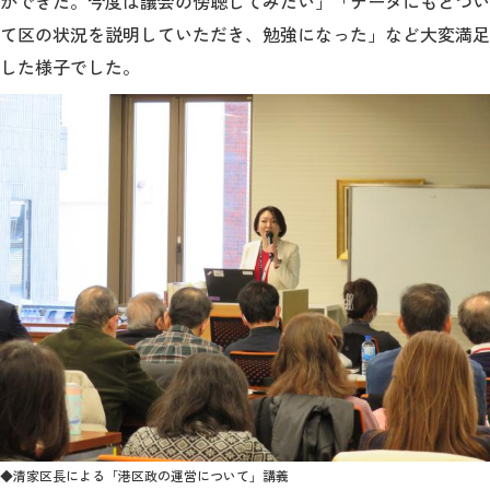
ができた。今度は議会の傍聴してみたい」「データにもとづい
て区の状況を説明していただき、勉強になった」など大変満足
2026年9月入学者向け 新入生サイト
した様子でした。
MGグッズ オンラインショップ
（外部サイト）
キャンパス
アクセス
入試情報
案内
お問合わせ
取材・撮影
資料請求
◆清家区長による「港区政の運営について」講義