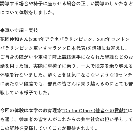
誘導する場合や椅子に座らせる場合の正しい誘導のしかたなど
について体験をしました。
2026年9月入学者向け 新入生サイト
◆車いす編・実技
花岡伸和さん(2004年アテネパラリンピック、2012年ロンドン
MGグッズ オンラインショップ
パラリンピック車いすマラソン日本代表)を講師にお迎えし、
（外部サイト）
ご自身の障がいや車椅子陸上競技選手になられた経緯などのお
話を伺った後、実際に車椅子に乗り、一人で段差を乗り越える
体験を行ないました。歩くときは気にならないような10センチ
に満たない段差でも、部員の皆さんは乗り越えるのにとても苦
キャンパス
アクセス
入試情報
戦している様子でした。
案内
お問合わせ
取材・撮影
資料請求
今回の体験は本学の教育理念
“Do for Others(他者への貢献)”
に
も通じ、参加者の皆さんがこれからの共生社会の担い手として
この経験を発揮していくことが期待されます。