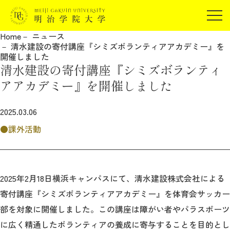
受験生の方
Home
ニュース
在学生の方
清水建設の寄付講座『シミズボランティアアカデミー』を
JP
EN
開催しました
卒業生の方
清水建設の寄付講座『シミズボランティ
保証人の方
アアカデミー』を開催しました
企業・研究者の方
2025.03.06
地域・一般の方
受験生の方
在学生の方
課外活動
報道関係の方
卒業生の方
保証人の方
企業・研究者の方
地域・一般の方
報道関係の方
2025年2月18日横浜キャンパスにて、清水建設株式会社による
寄付講座『シミズボランティアアカデミー』を体育会サッカー
部を対象に開催しました。この講座は障がい者やパラスポーツ
明治学院大学について
に広く精通したボランティアの養成に寄与することを目的とし