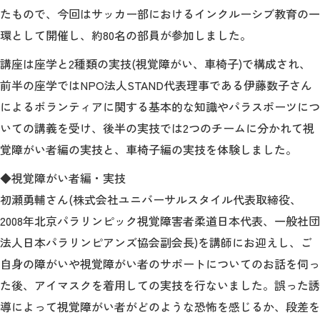
教育
たもので、今回はサッカー部におけるインクルーシブ教育の一
環として開催し、約80名の部員が参加しました。
研究
講座は座学と2種類の実技(視覚障がい、車椅子)で構成され、
学生生活
前半の座学ではNPO法人STAND代表理事である伊藤数子さん
留学・国際交流
によるボランティアに関する基本的な知識やパラスポーツにつ
いての講義を受け、後半の実技では2つのチームに分かれて視
キャリア
覚障がい者編の実技と、車椅子編の実技を体験しました。
ボランティア
◆視覚障がい者編・実技
初瀬勇輔さん(株式会社ユニバーサルスタイル代表取締役、
生涯学習・社会連携
2008年北京パラリンピック視覚障害者柔道日本代表、一般社団
法人日本パラリンピアンズ協会副会長)を講師にお迎えし、ご
自身の障がいや視覚障がい者のサポートについてのお話を伺っ
た後、アイマスクを着用しての実技を行ないました。誤った誘
入試情報サイト
導によって視覚障がい者がどのような恐怖を感じるか、段差を