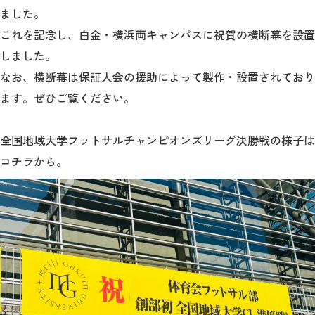
教育
ました。
これを記念し、白金・横浜両キャンパスに祝賀の横断幕を設置
研究
しました。
学生生活
なお、横断幕は保証人会の援助によって製作・設置されており
ます。ぜひご覧ください。
留学・国際交流
キャリア
全国地域大学フットサルチャンピオンズリーグ
決勝戦の様子は
コチラ
から。
ボランティア
生涯学習・社会連携
入試情報サイト