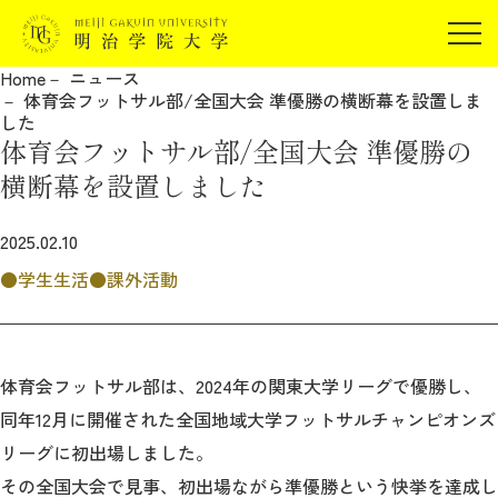
受験生の方
Home
ニュース
在学生の方
体育会フットサル部/全国大会 準優勝の横断幕を設置しま
JP
EN
した
卒業生の方
体育会フットサル部/全国大会 準優勝の
保証人の方
横断幕を設置しました
企業・研究者の方
2025.02.10
地域・一般の方
受験生の方
在学生の方
学生生活
課外活動
報道関係の方
卒業生の方
保証人の方
企業・研究者の方
地域・一般の方
報道関係の方
体育会フットサル部は、2024年の関東大学リーグで優勝し、
同年12月に開催された全国地域大学フットサルチャンピオンズ
リーグに初出場しました。
明治学院大学について
その全国大会で見事、初出場ながら準優勝という快挙を達成し