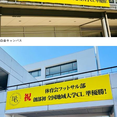
2026年9月入学者向け 新入生サイト
MGグッズ オンラインショップ
白金キャンパス
（外部サイト）
キャンパス
アクセス
入試情報
案内
お問合わせ
取材・撮影
資料請求