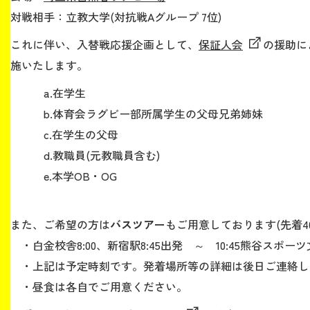
対戦相手：立教大学(対抗戦Aグループ 7位)
生涯学習・社会連携
これに伴い、入替戦応援企画として、
保証人会
の援助に
施いたします。
a.在学生
b.体育会ラグビー部所属学生の父母兄弟姉妹
入試情報サイト
c.在学生の父母
d.教職員(元教職員含む)
e.本学OB・OG
2026年9月入学者向け 新入生サイト
また、ご希望の方は
バスツアー
もご用意しております(先着4
・白金校舎8:00、新宿駅8:45出発 ～ 10:45熊谷スポーツ
MGグッズ オンラインショップ
・上記は予定時刻です。発着場所等の詳細は後日ご連絡し
（外部サイト）
・昼食は各自でご用意ください。