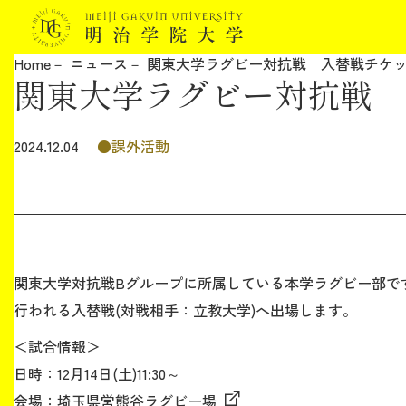
Home
ニュース
関東大学ラグビー対抗戦 入替戦チケ
関東大学ラグビー対抗戦 
明治学院大学について
教育
課外活動
2024.12.04
研究
学生生活
関東大学対抗戦Bグループに所属している本学ラグビー部ですが
留学・国際交流
行われる入替戦(対戦相手：立教大学)へ出場します。
＜試合情報＞
キャリア
日時：12月14日(土)11:30～
会場：
埼玉県営熊谷ラグビー場
ボランティア