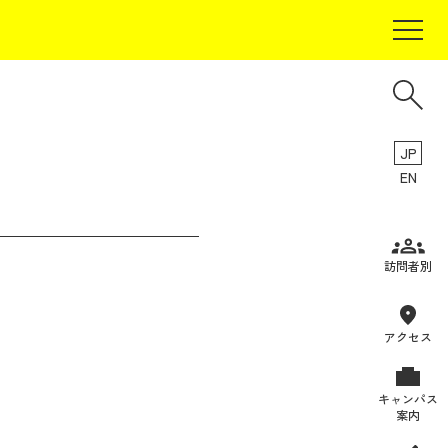
JP
EN
受験生の方
訪問者別
在学生の方
卒業生の方
アクセス
保証人の方
キャンパス
企業・研究者の方
案内
地域・一般の方