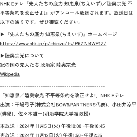
教育
NHK Eテレ『先人たちの底力 知恵泉(ちえいず)／陸奥宗光 不
平等条約を改正せよ!』がアンコール放送されます。放送日は
研究
以下の通りです。ぜひ御覧ください。
学生生活
▶『先人たちの底力 知恵泉(ちえいず)』ホームページ
https://www.nhk.jp/p/chieizu/ts/R6Z2J4WP1Z/
留学・国際交流
▶陸奥宗光について
キャリア
紀の国の先人たち 政治家 陸奥宗光
Wikipedia
ボランティア
-------------------------------------------------
生涯学習・社会連携
「知恵泉／陸奥宗光 不平等条約を改正せよ!」NHK Eテレ
出演：干場弓子(株式会社BOW&PARTNERS代表)、小田井涼平
(俳優)、佐々木雄一(明治学院大学准教授)
入試情報サイト
本放送：2024年
11月5日(火) 午後10:00~午後10:45
再放送：2024年 11月12日(火) 午後1:50~午後2:35