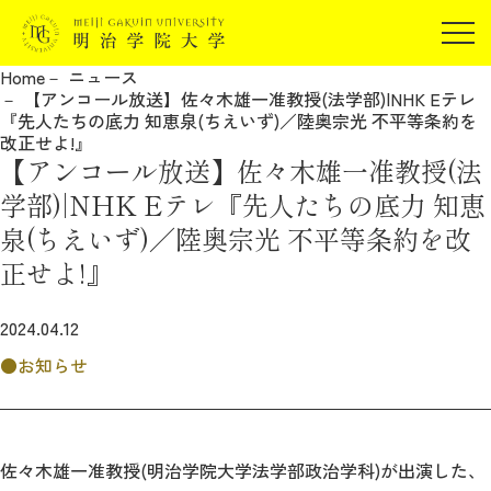
受験生の方
Home
ニュース
在学生の方
【アンコール放送】佐々木雄一准教授(法学部)|NHK Eテレ
JP
EN
『先人たちの底力 知恵泉(ちえいず)／陸奥宗光 不平等条約を
卒業生の方
改正せよ!』
【アンコール放送】佐々木雄一准教授(法
保証人の方
学部)|NHK Eテレ『先人たちの底力 知恵
企業・研究者の方
泉(ちえいず)／陸奥宗光 不平等条約を改
地域・一般の方
受験生の方
在学生の方
正せよ!』
報道関係の方
卒業生の方
保証人の方
2024.04.12
企業・研究者の方
地域・一般の方
報道関係の方
お知らせ
明治学院大学について
佐々木雄一准教授(明治学院大学法学部政治学科)が出演した、