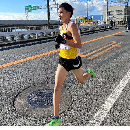
2026年9月入学者向け 新入生サイト
MGグッズ オンラインショップ
（外部サイト）
キャンパス
アクセス
入試情報
案内
お問合わせ
取材・撮影
資料請求