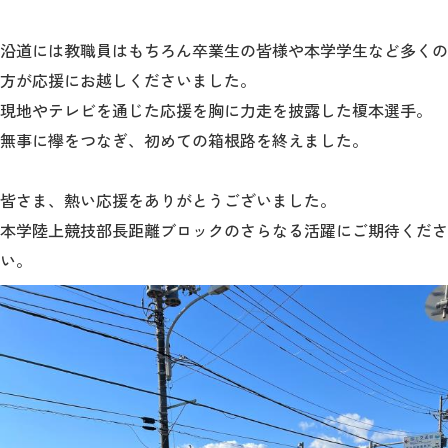
教育
沿道には
教職員はもちろん
卒業生の皆様や本学学生など多くの
研究
方が応援にお越しくださいました。
学生生活
現地やテレビを通じた応援を胸に力走を披露した榎本選手。
無事に襷をつなぎ、初めての箱根路を終えました。
留学・国際交流
キャリア
皆さま、熱い応援をありがとうございました。
本学陸上競技部長距離ブロックのさらなる活躍にご期待くださ
ボランティア
い。
生涯学習・社会連携
入試情報サイト