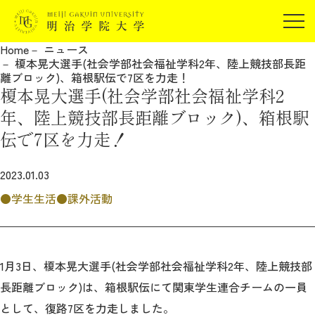
受験生の方
Home
ニュース
在学生の方
榎本晃大選手(社会学部社会福祉学科2年、陸上競技部長距
JP
EN
離ブロック)、箱根駅伝で7区を力走！
卒業生の方
榎本晃大選手(社会学部社会福祉学科2
保証人の方
年、陸上競技部長距離ブロック)、箱根駅
企業・研究者の方
伝で7区を力走！
地域・一般の方
受験生の方
在学生の方
2023.01.03
報道関係の方
卒業生の方
保証人の方
学生生活
課外活動
企業・研究者の方
地域・一般の方
報道関係の方
1月3日、榎本晃大選手(社会学部社会福祉学科2年、陸上競技部
長距離ブロック)は、箱根駅伝にて関東学生連合チームの一員
明治学院大学について
として、復路7区を力走しました。