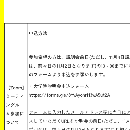
申込方法
参加希望の方は、説明会前日(ただし、11月4日
は、前々日の11月2日となります)の13：00までに
のフォームより申込をお願いします。
・大学院説明会申込フォーム
【Zoom】
https://forms.gle/8YvAyohrH3wA5ut2A
ミーティ
ングルー
フォームに入力したメールアドレス宛に当日に
ム参加に
スしていただくURLを説明会の前日
(ただし、11
ついて
説明会は、前々日の11月2日となります)
にお知ら