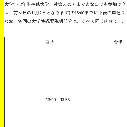
大学1・2年生や他大学、社会人の方までどなたでも参加でき
は、前々日の11月2日となります)
の13:00までに下表の申込
生涯学習・社会連携
なお、各回の大学院概要説明部分は、すべて
同じ内容です。
日時
会場
入試情報サイト
2026年9月入学者向け 新入生サイト
13:00～13:55
MGグッズ オンラインショップ
（外部サイト）