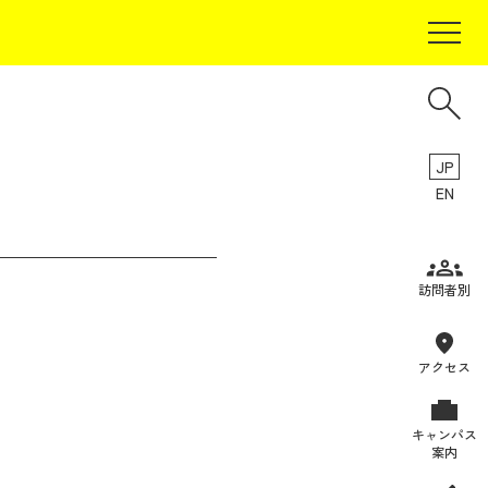
JP
EN
受験生の方
訪問者別
在学生の方
卒業生の方
アクセス
保証人の方
キャンパス
企業・研究者の方
案内
地域・一般の方