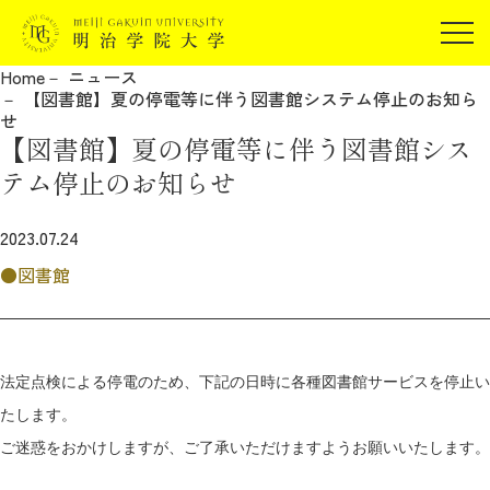
受験生の方
Home
ニュース
在学生の方
【図書館】夏の停電等に伴う図書館システム停止のお知ら
JP
EN
せ
卒業生の方
【図書館】夏の停電等に伴う図書館シス
保証人の方
テム停止のお知らせ
企業・研究者の方
2023.07.24
地域・一般の方
受験生の方
在学生の方
図書館
報道関係の方
卒業生の方
保証人の方
企業・研究者の方
地域・一般の方
報道関係の方
法定点検による停電のため、下記の日時に各種図書館サービスを停止い
たします。
明治学院大学について
ご迷惑をおかけしますが、ご了承いただけますようお願いいたします。