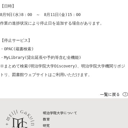
教育
【日時】
研究
8月9日(水)8：00　～　8月11日(金)15：00
作業の進捗状況により停止日を追加する場合があります。
学生生活
【停止サービス】
留学・国際交流
・OPAC(蔵書検索)
キャリア
・MyLibrary(貸出延長や予約等含む全機能)
※まとめて検索(明治学院大学Discovery)、明治学院大学機関リポジ
ボランティア
トリ、図書館ウェブサイトはご利用いただけます。
生涯学習・社会連携
一覧に戻る
明治学院大学について
入試情報サイト
教育
研究