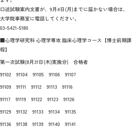
教育
口述試験案内文書が、9月4日(月)までに届かない場合は、
研究
大学院事務室に電話してください。
03-5421-5180
学生生活
■心理学研究科 心理学専攻 臨床心理学コース【博士前期課
留学・国際交流
程】
キャリア
第一次試験(8月31日(木)実施分) 合格者
91102 91104 91105 91106 91107
ボランティア
91109 91111 91112 91113 91116
生涯学習・社会連携
91117 91119 91122 91123 91126
91129 91132 91133 91134 91135
91136 91138 91139 91140 91141
入試情報サイト