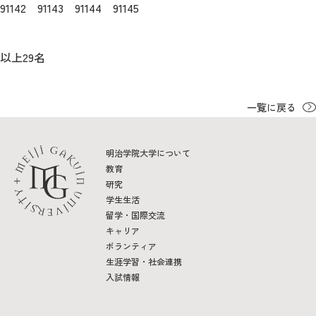
91142 91143 91144 91145
2026年9月入学者向け 新入生サイト
以上29名
MGグッズ オンラインショップ
一覧に戻る
（外部サイト）
明治学院大学について
教育
研究
学生生活
キャンパス
アクセス
入試情報
留学・国際交流
案内
キャリア
ボランティア
お問合わせ
取材・撮影
資料請求
生涯学習・社会連携
入試情報