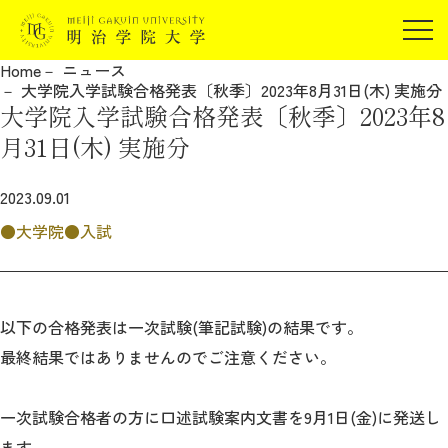
受験生の方
Home
ニュース
在学生の方
大学院入学試験合格発表〔秋季〕2023年8月31日(木) 実施分
JP
EN
大学院入学試験合格発表〔秋季〕2023年8
卒業生の方
月31日(木) 実施分
保証人の方
企業・研究者の方
2023.09.01
地域・一般の方
大学院
入試
受験生の方
在学生の方
報道関係の方
卒業生の方
保証人の方
企業・研究者の方
地域・一般の方
以下の合格発表は一次試験(筆記試験)の結果です。
報道関係の方
最終結果ではありませんのでご注意ください。
明治学院大学について
一次試験合格者の方に口述試験案内文書を9月1日(金)に発送し
ます。