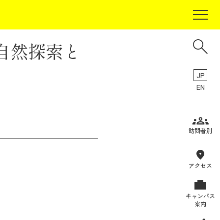
自然探索と
JP
EN
受験生の方
訪問者別
在学生の方
卒業生の方
アクセス
保証人の方
キャンパス
企業・研究者の方
案内
地域・一般の方