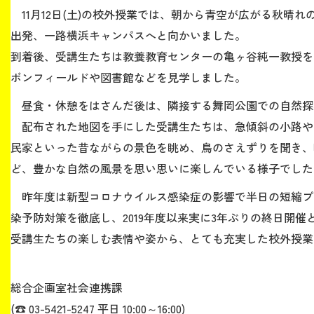
11月12日(土)の校外授業では、朝から青空が広がる秋晴
出発、一路横浜キャンパスへと向かいました。
生涯学習・社会連携
到着後、受講生たちは教養教育センターの亀ヶ谷純一教授を
ボンフィールドや図書館などを見学しました。
昼食・休憩をはさんだ後は、隣接する舞岡公園での自然探
入試情報サイト
配布された地図を手にした受講生たちは、急傾斜の小路や
民家といった昔ながらの景色を眺め、鳥のさえずりを聞き、
ど、豊かな自然の風景を思い思いに楽しんでいる様子でした
2026年9月入学者向け 新入生サイト
昨年度は新型コロナウイルス感染症の影響で半日の短縮プ
染予防対策を徹底し、2019年度以来実に3年ぶりの終日開催
受講生たちの楽しむ表情や姿から、とても充実した校外授業
MGグッズ オンラインショップ
（外部サイト）
総合企画室社会連携課
(☎ 03-5421-5247 平日 10:00～16:00)