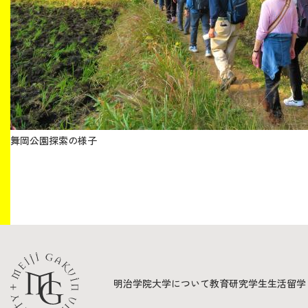
舞岡公園探索の様子
明治学院大学について
教育
研究
学生生活
留学