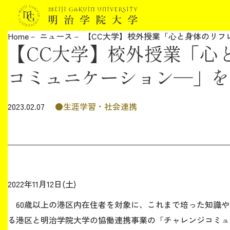
Home
ニュース
【CC大学】校外授業「心と身体のリフレ
【CC大学】校外授業「心
明治学院大学について
コミュニケーション―」を
教育
生涯学習・社会連携
2023.02.07
研究
学生生活
留学・国際交流
2022年11月12日(土)
キャリア
60歳以上の港区内在住者を対象に、これまで培った知識や
る港区と明治学院大学の協働連携事業の「チャレンジコミュ
ボランティア