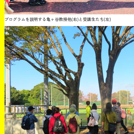
プログラムを説明する亀ヶ谷教授他(右)と受講生たち(左)