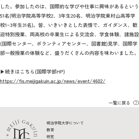
教育
した。参加したのは、国際的な学びや仕事に興味があるという
51名(明治学院高等学校2、3年生20名、明治学院東村山高等学
研究
校1~3年生31名)。皆、いきいきとした表情で、ガイダンス、歓
学生生活
迎特別授業、両高校の卒業生による交流会、学食体験、諸施設
(国際センター、ボランティアセンター、図書館)見学、国際学
留学・国際交流
部一般授業の体験など、盛りだくさんの内容を味わいました。
キャリア
▶続きはこちら(国際学部HP)
ボランティア
https://fis.meijigakuin.ac.jp/news/event/4602/
生涯学習・社会連携
一覧に戻る
明治学院大学について
入試情報サイト
教育
研究