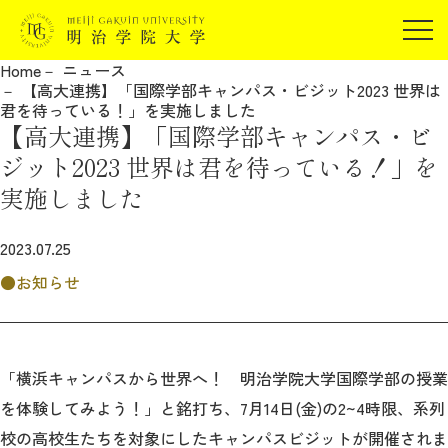
受験生の方
Home
ニュース
在学生の方
【高大連携】「国際学部キャンパス・ビジット2023 世界は
JP
EN
君を待っている！」を実施しました
卒業生の方
【高大連携】「国際学部キャンパス・ビ
保証人の方
ジット2023 世界は君を待っている！」を
企業・研究者の方
実施しました
地域・一般の方
受験生の方
在学生の方
2023.07.25
報道関係の方
卒業生の方
保証人の方
お知らせ
企業・研究者の方
地域・一般の方
報道関係の方
「横浜キャンパスから世界へ！ 明治学院大学国際学部の授業
を体験してみよう！」と銘打ち、7月14日(金)の2~4時限、系列
明治学院大学について
校の高校生たちを対象にしたキャンパスビジットが開催されま