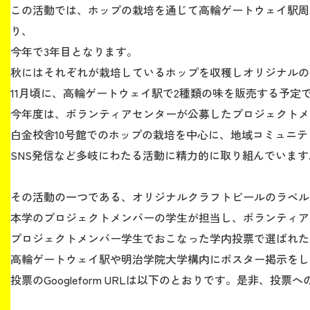
この活動では、ホップの栽培を通じて高輪ゲートウェイ駅周
り、
生涯学習・社会連携
今年で3年目となります。
秋にはそれぞれが栽培しているホップを収穫しオリジナルの
11月頃に、高輪ゲートウェイ駅で2種類の味を販売する予定
今年度は、ボランティアセンターが公募したプロジェクトメ
入試情報サイト
白金校舎10号館でのホップの栽培を中心に、地域コミュニ
SNS発信など多岐にわたる活動に精力的に取り組んでいます
2026年9月入学者向け 新入生サイト
その活動の一つである、オリジナルクラフトビールのラベル
本学のプロジェクトメンバーの学生が担当し、ボランティア
プロジェクトメンバー学生でおこなった学内投票で選ばれた
MGグッズ オンラインショップ
高輪ゲートウェイ駅や明治学院大学構内にポスター掲示をし
（外部サイト）
投票のGoogleform URLは以下のとおりです。是非、投