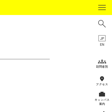
JP
EN
受験生の方
訪問者別
在学生の方
卒業生の方
アクセス
保証人の方
キャンパス
企業・研究者の方
案内
地域・一般の方