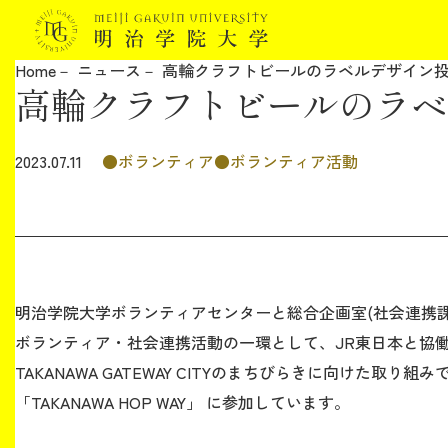
Home
ニュース
高輪クラフトビールのラベルデザイン
高輪クラフトビールのラベ
明治学院大学について
教育
ボランティア
ボランティア活動
2023.07.11
研究
学生生活
明治学院大学ボランティアセンターと総合企画室(社会連携課
留学・国際交流
ボランティア・社会連携活動の一環として、JR東日本と協
TAKANAWA GATEWAY CITYのまちびらきに向けた取り組み
キャリア
「TAKANAWA HOP WAY」 に参加しています。
ボランティア