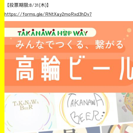
【投票期限:8/31(木)】
https://forms.gle/RNtXay2moRxd3hDv7