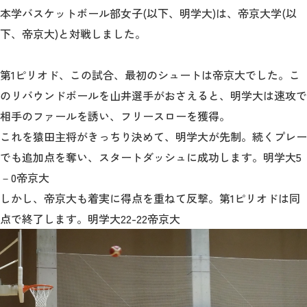
教育
本学バスケットボール部女子(以下、明学大)は、帝京大学(以
下、帝京大)と対戦しました。
研究
学生生活
第1ピリオド、この試合、最初のシュートは帝京大でした。こ
のリバウンドボールを山井選手がおさえると、明学大は速攻で
留学・国際交流
相手のファールを誘い、フリースローを獲得。
キャリア
これを猿田主将がきっちり決めて、明学大が先制。続くプレー
でも追加点を奪い、スタートダッシュに成功します。明学大5
ボランティア
－0帝京大
しかし、帝京大も着実に得点を重ねて反撃。第1ピリオドは同
生涯学習・社会連携
点で終了します。明学大22-22帝京大
入試情報サイト