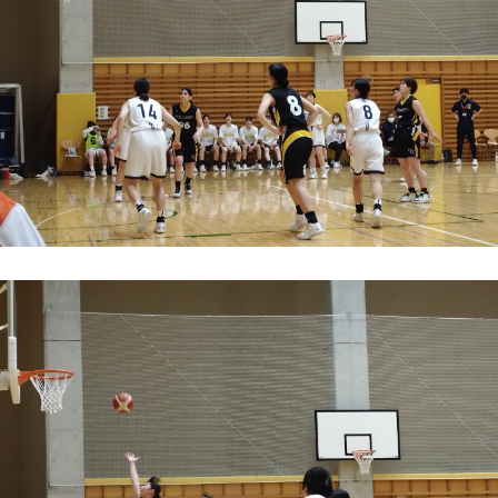
2026年9月入学者向け 新入生サイト
MGグッズ オンラインショップ
（外部サイト）
キャンパス
アクセス
入試情報
案内
お問合わせ
取材・撮影
資料請求