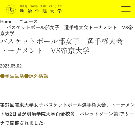
受験生の方
Home
ニュース
在学生の方
バスケットボール部女子 選手権大会トーナメント VS帝
JP
EN
京大学
卒業生の方
バスケットボール部女子 選手権大会
保証人の方
トーナメント VS帝京大学
企業・研究者の方
2023.05.02
地域・一般の方
受験生の方
在学生の方
学生生活
課外活動
報道関係の方
卒業生の方
保証人の方
企業・研究者の方
地域・一般の方
報道関係の方
第57回関東大学女子バスケットボール選手権大会、トーナメン
ト戦2日目が明治学院大学白金校舎 パレットゾーン第1アリー
ナで開催されました。
明治学院大学について