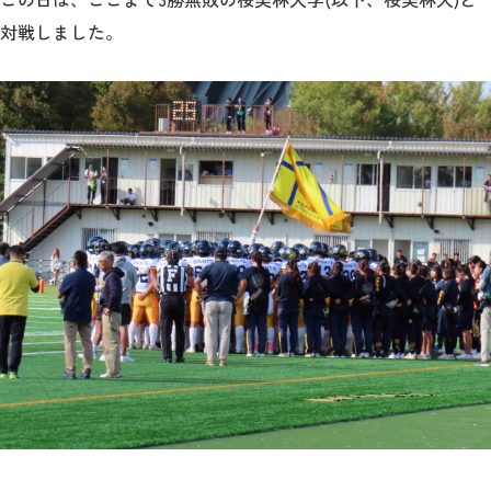
教育
対戦しました。
研究
学生生活
留学・国際交流
キャリア
ボランティア
生涯学習・社会連携
入試情報サイト