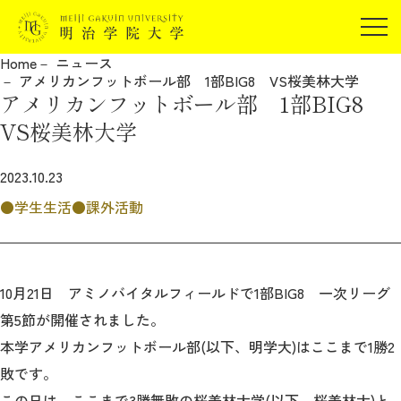
受験生の方
Home
ニュース
在学生の方
アメリカンフットボール部 1部BIG8 VS桜美林大学
JP
EN
アメリカンフットボール部 1部BIG8
卒業生の方
VS桜美林大学
保証人の方
企業・研究者の方
2023.10.23
地域・一般の方
学生生活
課外活動
受験生の方
在学生の方
報道関係の方
卒業生の方
保証人の方
企業・研究者の方
地域・一般の方
10月21日 アミノバイタルフィールドで1部BIG8 一次リーグ
報道関係の方
第5節が開催されました。
本学アメリカンフットボール部(以下、明学大)はここまで1勝2
明治学院大学について
敗です。
この日は、ここまで3勝無敗の桜美林大学(以下、桜美林大)と