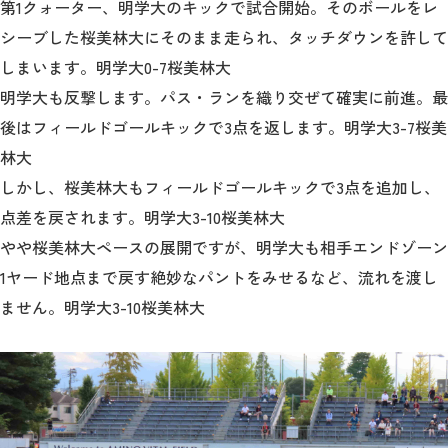
第1クォーター、明学大のキックで試合開始。そのボールをレ
シーブした桜美林大にそのまま走られ、タッチダウンを許して
2026年9月入学者向け 新入生サイト
しまいます。明学大0-7桜美林大
明学大も反撃します。パス・ランを織り交ぜて確実に前進。最
後はフィールドゴールキックで3点を返します。明学大3-7桜美
MGグッズ オンラインショップ
林大
（外部サイト）
しかし、桜美林大もフィールドゴールキックで3点を追加し、
点差を戻されます。明学大3-10桜美林大
やや桜美林大ペースの展開ですが、明学大も相手エンドゾーン
1ヤード地点まで戻す絶妙なパントをみせるなど、流れを渡し
キャンパス
アクセス
入試情報
ません。明学大3-10桜美林大
案内
お問合わせ
取材・撮影
資料請求