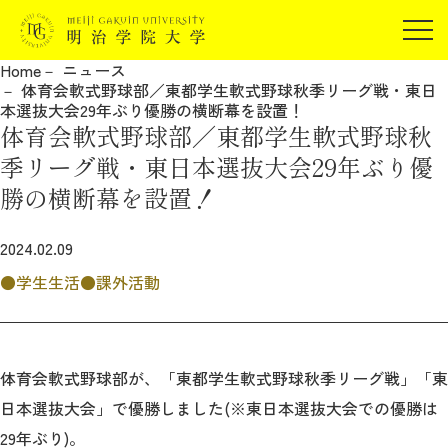
受験生の方
Home
ニュース
在学生の方
体育会軟式野球部／東都学生軟式野球秋季リーグ戦・東日
JP
EN
本選抜大会29年ぶり優勝の横断幕を設置！
卒業生の方
体育会軟式野球部／東都学生軟式野球秋
保証人の方
季リーグ戦・東日本選抜大会29年ぶり優
企業・研究者の方
勝の横断幕を設置！
地域・一般の方
受験生の方
在学生の方
2024.02.09
報道関係の方
卒業生の方
保証人の方
学生生活
課外活動
企業・研究者の方
地域・一般の方
報道関係の方
体育会軟式野球部が、「東都学生軟式野球秋季リーグ戦」「東
日本選抜大会」で優勝しました(※東日本選抜大会での優勝は
明治学院大学について
29年ぶり)。