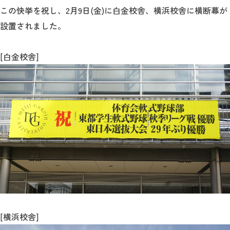
教育
この快挙を祝し、2月9日(金)に白金校舎、横浜校舎に横断幕が
設置されました。
研究
学生生活
[白金校舎]
留学・国際交流
キャリア
ボランティア
生涯学習・社会連携
入試情報サイト
[横浜校舎]