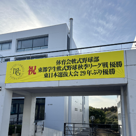
2026年9月入学者向け 新入生サイト
MGグッズ オンラインショップ
（外部サイト）
キャンパス
アクセス
入試情報
案内
お問合わせ
取材・撮影
資料請求