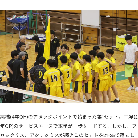
教育
研究
学生生活
留学・国際交流
キャリア
ボランティア
生涯学習・社会連携
高橋(4年OH)のアタックポイントで始まった第1セット。中澤(2
年OP)のサービスエースで本学が一歩リードする。しかし、ブ
入試情報サイト
ロックミス、アタックミスが続きこのセットを21-25で落とし