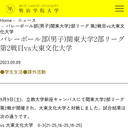
受験生の方
Home
ニュース
在学生の方
バレーボール部(男子)関東大学2部リーグ 第2戦目vs大東文
JP
EN
化大学
卒業生の方
バレーボール部(男子)関東大学2部リーグ
保証人の方
第2戦目vs大東文化大学
企業・研究者の方
2023.09.09
地域・一般の方
受験生の方
在学生の方
学生生活
課外活動
報道関係の方
卒業生の方
保証人の方
企業・研究者の方
地域・一般の方
報道関係の方
9月9日(土)、立教大学新座キャンパスにて関東大学2部リーグ
第2戦が開催され、大東文化大学と対戦しました。試合結果は
次の通りです。
明治学院大学について
vs 大東文化大学 0-3(21-25,16-25,18-25)