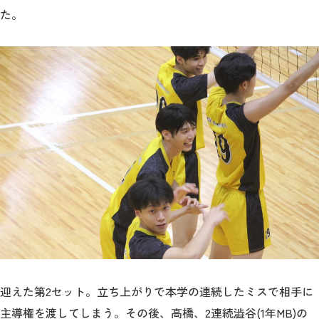
た。
2026年9月入学者向け 新入生サイト
MGグッズ オンラインショップ
（外部サイト）
キャンパス
アクセス
入試情報
案内
お問合わせ
取材・撮影
資料請求
迎えた第2セット。立ち上がりで本学の連続したミスで相手に
主導権を渡してしまう。その後、高橋、2連続澁谷(1年MB)の