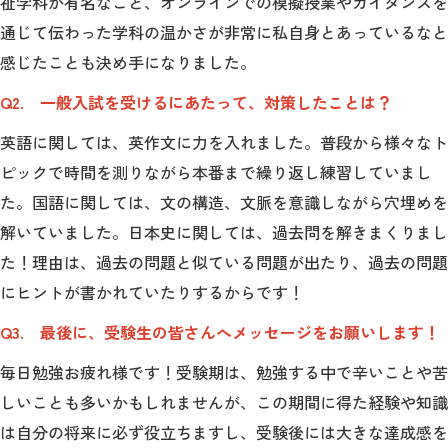
祉学科が有名なこと、オンラインでの模擬授業やガイダンスを
通じて伝わった学科の温かさが非常に私自身とあっているなと
2026年9月入学者向け 新入生サイト
感じたことも決め手になりました。
Q2. 一般入試を受けるにあたって、対策したことは？
英語に関しては、英作文に力を入れました。普段から様々なト
MGグッズ オンラインショップ
ピックで時間を測りながら本番まで繰り返し練習していまし
（外部サイト）
た。国語に関しては、文の構造、文脈を意識しながら穴埋めを
解いていました。日本史に関しては、過去問を解きまくりまし
た！理由は、過去の問題と似ている問題が出たり、過去の問題
にヒントが書かれていたりするからです！
キャンパス
アクセス
入試情報
案内
Q3. 最後に、受験生の皆さんへメッセージをお願いします！
お問合わせ
取材・撮影
資料請求
毎日勉強お疲れ様です！受験期は、勉強する中で辛いことや苦
しいことも多いかもしれませんが、この期間に得た経験や知識
は自分の将来に必ず役立ちますし、受験後には大きな達成感を