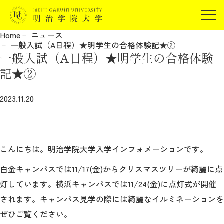
受験生の方
Home
ニュース
在学生の方
一般入試（A日程）★明学生の合格体験記★②
JP
EN
一般入試（A日程）★明学生の合格体験
卒業生の方
記★②
保証人の方
企業・研究者の方
2023.11.20
地域・一般の方
受験生の方
在学生の方
報道関係の方
卒業生の方
保証人の方
こんにちは。明治学院大学入学インフォメーションです。
企業・研究者の方
地域・一般の方
報道関係の方
白金キャンパスでは11/17(金)からクリスマスツリーが綺麗に点
灯しています。横浜キャンパスでは11/24(金)に点灯式が開催
されます。キャンパス見学の際には綺麗なイルミネーションを
明治学院大学について
ぜひご覧ください。