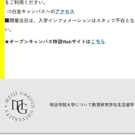
をご利用ください。
⇒白金キャンパスへの
アクセス
■
開催当日は、入学インフォメーションはスタッフ不在とな
い。
★
オープンキャンパス特設Webサイトは
こちら
明治学院大学について
教育
研究
学生生活
留学