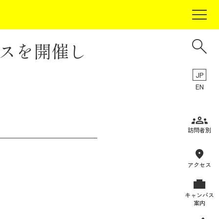
パスを開催し
JP
EN
受験生の方
訪問者別
在学生の方
卒業生の方
アクセス
保証人の方
キャンパス
企業・研究者の方
案内
地域・一般の方