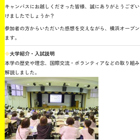
キャンパスにお越しくださった皆様、誠にありがとうござい
けましたでしょうか？
生涯学習・社会連携
参加者の方
からいただいた感想を交えながら、横浜オープン
ます。
◆
大学紹介・入試説明
入試情報サイト
本学の歴史や理念、国際交流・ボランティアなどの取り組み
解説しました。
2026年9月入学者向け 新入生サイト
MGグッズ オンラインショップ
（外部サイト）