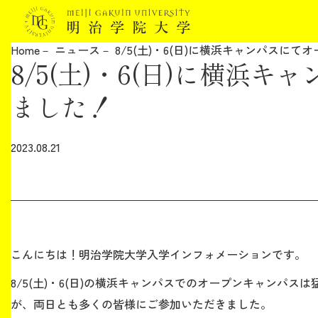
Home
ニュース
8/5(土)・6(日)に横浜キャンパスに
8/5(土)・6(日)に横
明治学院大学について
ました！
教育
2023.08.21
研究
学生生活
留学・国際交流
こんにちは！明治学院大学入学インフォメーションです。
キャリア
8/5(土)・6(日)の横浜キャンパスでのオープンキャンパスは
が、両日とも多くの皆様に
ご参加いただきました。
ボランティア