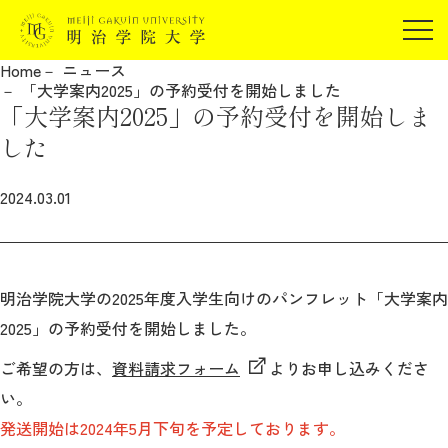
受験生の方
Home
ニュース
在学生の方
「大学案内2025」の予約受付を開始しました
JP
EN
「大学案内2025」の予約受付を開始しま
卒業生の方
した
保証人の方
企業・研究者の方
2024.03.01
地域・一般の方
受験生の方
在学生の方
報道関係の方
卒業生の方
保証人の方
明治学院大学の2025年度入学生向けのパンフレット「大学案内
企業・研究者の方
地域・一般の方
2025」の予約受付を開始しました。
報道関係の方
ご希望の方は、
資料請求フォーム
よりお申し込みくださ
い。
明治学院大学について
発送開始は2024年5月下旬を予定しております。