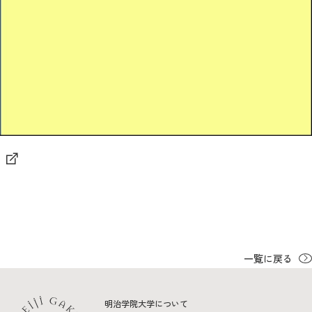
2026年9月入学者向け 新入生サイト
MGグッズ オンラインショップ
（外部サイト）
キャンパス
アクセス
入試情報
案内
お問合わせ
取材・撮影
資料請求
一覧に戻る
明治学院大学について