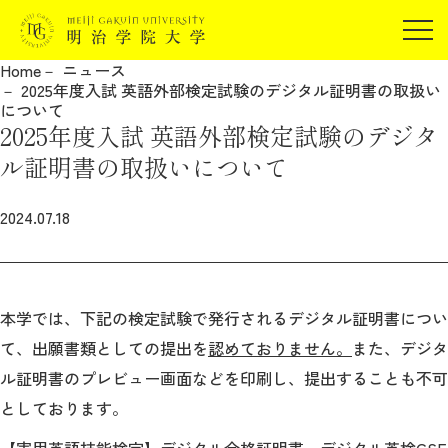
受験生の方
Home
ニュース
在学生の方
2025年度入試 英語外部検定試験のデジタル証明書の取扱い
JP
EN
について
卒業生の方
2025年度入試 英語外部検定試験のデジタ
保証人の方
ル証明書の取扱いについて
企業・研究者の方
2024.07.18
地域・一般の方
受験生の方
在学生の方
報道関係の方
卒業生の方
保証人の方
企業・研究者の方
地域・一般の方
本学では、下記の検定試験で発行されるデジタル証明書につい
報道関係の方
て、出願書類としての提出を
認めておりません。
また、デジタ
ル証明書のプレビュー画面などを印刷し、提出することも不可
としております。
明治学院大学について