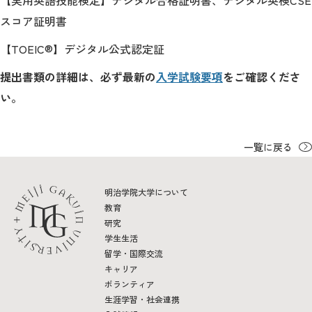
【実用英語技能検定】デジタル合格証明書、デジタル英検CSE
教育
スコア証明書
研究
【TOEIC®】デジタル公式認定証
学生生活
提出書類の詳細は、必ず最新の
入学試験要項
をご確認くださ
い。
留学・国際交流
キャリア
一覧に戻る
ボランティア
明治学院大学について
生涯学習・社会連携
教育
研究
学生生活
留学・国際交流
キャリア
入試情報サイト
ボランティア
生涯学習・社会連携