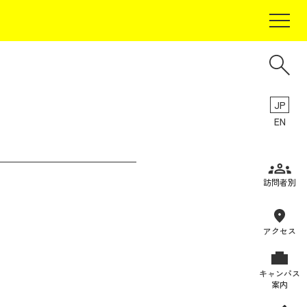
JP
EN
受験生の方
訪問者別
在学生の方
卒業生の方
アクセス
保証人の方
キャンパス
企業・研究者の方
案内
地域・一般の方