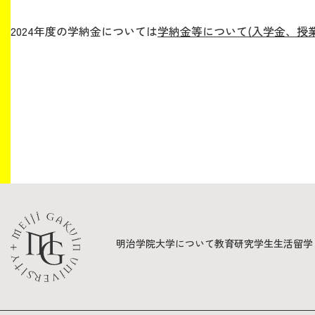
2024年度の学納金については
学納金等について(入学金、授業
生涯学習・社会連携
入試情報サイト
2026年9月入学者向け 新入生サイト
明治学院大学について
教育
研究
学生生活
留学
MGグッズ オンラインショップ
（外部サイト）