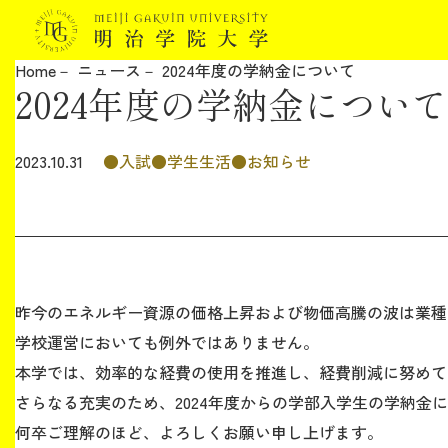
Home
ニュース
2024年度の学納金について
2024年度の学納金について
明治学院大学について
教育
入試
学生生活
お知らせ
2023.10.31
研究
学生生活
昨今のエネルギー資源の価格上昇および物価高騰の波は業種
留学・国際交流
学校運営においても例外ではありません。
本学では、効率的な経費の使用を推進し、経費削減に努めて
キャリア
さらなる充実のため、2024年度からの学部入学生の学納金
何卒ご理解のほど、よろしくお願い申し上げます。
ボランティア