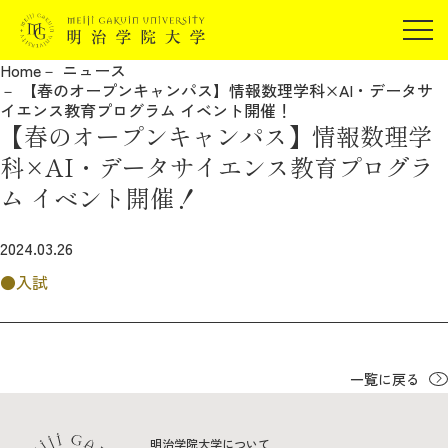
受験生の方
Home
ニュース
在学生の方
【春のオープンキャンパス】情報数理学科×AI・データサ
JP
EN
イエンス教育プログラム イベント開催！
卒業生の方
【春のオープンキャンパス】情報数理学
保証人の方
科×AI・データサイエンス教育プログラ
企業・研究者の方
ム イベント開催！
地域・一般の方
受験生の方
在学生の方
2024.03.26
報道関係の方
卒業生の方
保証人の方
入試
企業・研究者の方
地域・一般の方
報道関係の方
一覧に戻る
明治学院大学について
明治学院大学について