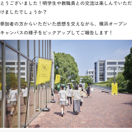
教育
とうございました！
明学生や教職員との交流は楽しんでいただ
けましたでしょうか？
研究
参加者の方
からいただいた感想を交えながら、横浜オープン
学生生活
キャンパスの様子をピックアップしてご報告します！
留学・国際交流
キャリア
ボランティア
生涯学習・社会連携
入試情報サイト