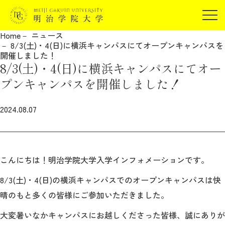
受験生の方
Home
ニュース
在学生の方
8/3(土)・4(日)に横浜キャンパスにてオープンキャンパスを
JP
EN
開催しました！
卒業生の方
8/3(土)・4(日)に横浜キャンパスにてオー
保証人の方
プンキャンパスを開催しました！
企業・研究者の方
2024.08.07
地域・一般の方
受験生の方
在学生の方
報道関係の方
卒業生の方
保証人の方
企業・研究者の方
地域・一般の方
こんにちは！明治学院大学入学インフォメーションです。
報道関係の方
8/3(土)・4(日)の横浜キャンパスでのオープンキャンパスは快
晴のもと
多くの皆様に
ご参加いただきました。
明治学院大学について
大変暑いなかキャンパスにお越しくださった皆様、誠にありが