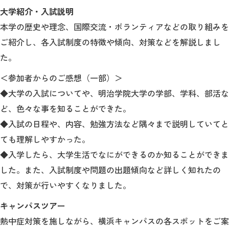
大学紹介・入試説明
本学の歴史や理念、国際交流・ボランティアなどの取り組みを
2026年9月入学者向け 新入生サイト
ご紹介し、各入試制度の特徴や傾向、対策などを解説しまし
た。
＜参加者からのご感想（一部）＞
MGグッズ オンラインショップ
◆大学の入試についてや、明治学院大学の学部、学科、部活な
（外部サイト）
ど、色々な事を知ることができた。
◆入試の日程や、内容、勉強方法など隅々まで説明していてと
ても理解しやすかった。
キャンパス
アクセス
入試情報
◆入学したら、大学生活でなにができるのか知ることができま
案内
した。また、入試制度や問題の出題傾向など詳しく知れたの
で、対策が行いやすくなりました。
お問合わせ
取材・撮影
資料請求
キャンパスツアー
熱中症対策を施しながら、横浜キャンパスの各スポットをご案