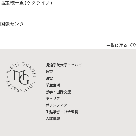
教育
協定校一覧(ウクライナ)
研究
国際センター
学生生活
留学・国際交流
一覧に戻る
キャリア
明治学院大学について
教育
ボランティア
研究
学生生活
生涯学習・社会連携
留学・国際交流
キャリア
ボランティア
生涯学習・社会連携
入試情報
入試情報サイト