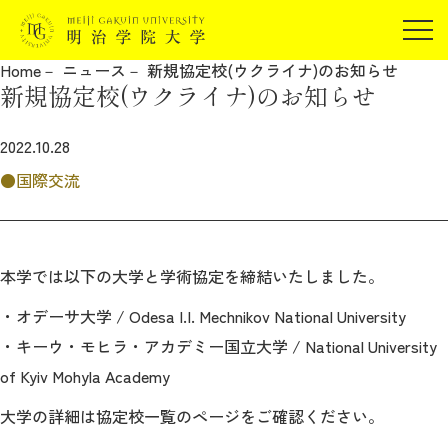
受験生の方
Home
ニュース
新規協定校(ウクライナ)のお知らせ
在学生の方
新規協定校(ウクライナ)のお知らせ
JP
EN
卒業生の方
2022.10.28
保証人の方
国際交流
企業・研究者の方
地域・一般の方
受験生の方
在学生の方
報道関係の方
卒業生の方
保証人の方
本学では以下の大学と学術協定を締結いたしました。
企業・研究者の方
地域・一般の方
・オデーサ大学 / Odesa I.I. Mechnikov National University
報道関係の方
・キーウ・モヒラ・アカデミー国立大学 / National University
of Kyiv Mohyla Academy
明治学院大学について
大学の詳細は協定校一覧のページをご確認ください。